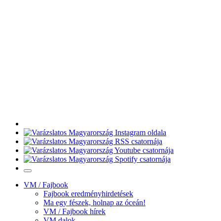
VM / Fajbook
Fajbook eredményhirdetések
Ma egy fészek, holnap az óceán!
VM / Fajbook hírek
VM dalok