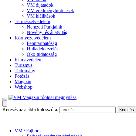
VM díjátadók
VM eredményhirdetések
VM kiállítások
Természetvédelem
Nemzeti Parkjaink
Növény- és állatvilág
Környezetvédelem
Fenntarthatóság
Hulladékkezelés
Öko-tudatosság
Klímavédelem
Turizmus
Tudomány
Fotózás
Magazin
Webshop
Keresés az alábbi kulcsszóra:
VM / Fajbook