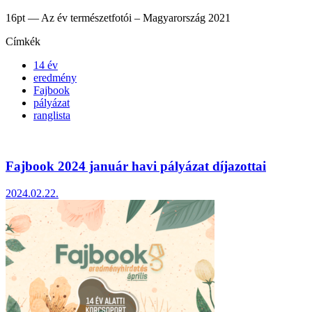
16pt — Az év természetfotói – Magyarország 2021
Címkék
14 év
eredmény
Fajbook
pályázat
ranglista
Fajbook 2024 január havi pályázat díjazottai
2024.02.22.