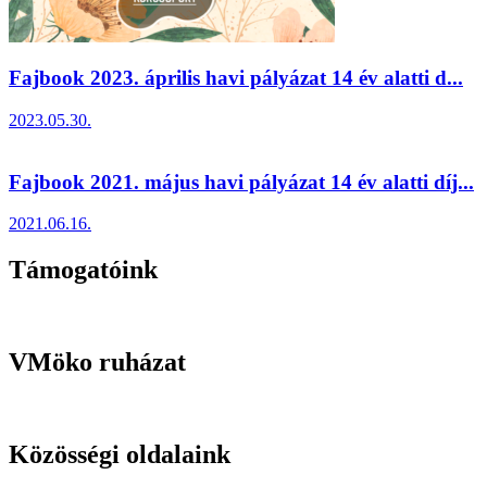
Fajbook 2023. április havi pályázat 14 év alatti d...
2023.05.30.
Fajbook 2021. május havi pályázat 14 év alatti díj...
2021.06.16.
Támogatóink
VMöko ruházat
Közösségi oldalaink