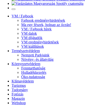
VM / Fajbook
Fajbook eredményhirdetések
Ma egy fészek, holnap az óceán!
VM / Fajbook hírek
VM dalok
VM díjátadók
VM eredményhirdetések
VM kiállítások
Természetvédelem
Nemzeti Parkjaink
Növény- és állatvilág
Környezetvédelem
Fenntarthatóság
Hulladékkezelés
Öko-tudatosság
Klímavédelem
Turizmus
Tudomány
Fotózás
Magazin
Webshop