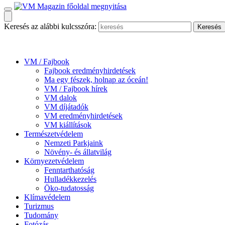
Keresés az alábbi kulcsszóra:
VM / Fajbook
Fajbook eredményhirdetések
Ma egy fészek, holnap az óceán!
VM / Fajbook hírek
VM dalok
VM díjátadók
VM eredményhirdetések
VM kiállítások
Természetvédelem
Nemzeti Parkjaink
Növény- és állatvilág
Környezetvédelem
Fenntarthatóság
Hulladékkezelés
Öko-tudatosság
Klímavédelem
Turizmus
Tudomány
Fotózás