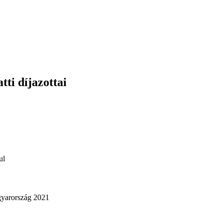
tti díjazottai
ul
gyarország 2021