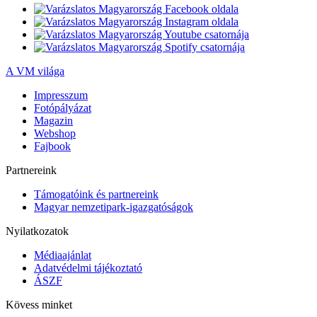
A VM világa
Impresszum
Fotópályázat
Magazin
Webshop
Fajbook
Partnereink
Támogatóink és partnereink
Magyar nemzetipark-igazgatóságok
Nyilatkozatok
Médiaajánlat
Adatvédelmi tájékoztató
ÁSZF
Kövess minket