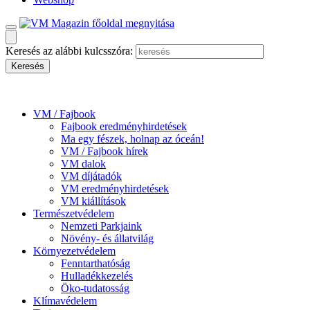
Keresés az alábbi kulcsszóra:
VM / Fajbook
Fajbook eredményhirdetések
Ma egy fészek, holnap az óceán!
VM / Fajbook hírek
VM dalok
VM díjátadók
VM eredményhirdetések
VM kiállítások
Természetvédelem
Nemzeti Parkjaink
Növény- és állatvilág
Környezetvédelem
Fenntarthatóság
Hulladékkezelés
Öko-tudatosság
Klímavédelem