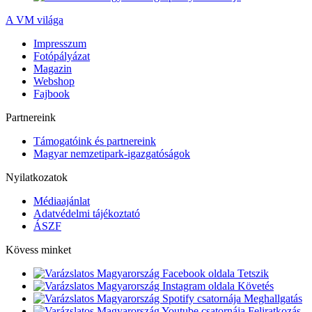
A VM világa
Impresszum
Fotópályázat
Magazin
Webshop
Fajbook
Partnereink
Támogatóink és partnereink
Magyar nemzetipark-igazgatóságok
Nyilatkozatok
Médiaajánlat
Adatvédelmi tájékoztató
ÁSZF
Kövess minket
Tetszik
Követés
Meghallgatás
Feliratkozás