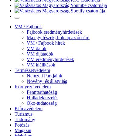
VM / Fajbook
Fajbook eredményhirdetések
Ma egy fészek, holnap az óceán!
VM / Fajbook hírek
VM dalok
VM díjátadók
VM eredményhirdetések
VM kiállítások
Természetvédelem
Nemzeti Parkjaink
Növény- és állatvilág
Környezetvédelem
Fenntarthatóság
Hulladékkezelés
Öko-tudatosság
Klímavédelem
Turizmus
Tudomány
Fotózás
Magazin
Webshop