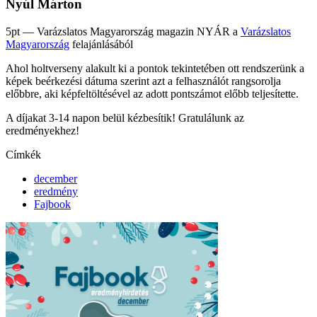
Nyúl Márton
5pt — Varázslatos Magyarország magazin NYÁR a
Varázslatos
Magyarország
felajánlásából
Ahol holtverseny alakult ki a pontok tekintetében ott rendszerünk a
képek beérkezési dátuma szerint azt a felhasználót rangsorolja
előbbre, aki képfeltöltésével az adott pontszámot előbb teljesítette.
A díjakat 3-14 napon belül kézbesítik! Gratulálunk az
eredményekhez!
Címkék
december
eredmény
Fajbook