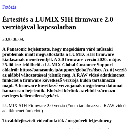
Fotózás
Értesítés a LUMIX S1H firmware 2.0
verziójával kapcsolatban
2020.06.09.
A Panasonic bejelentette, hogy megoldásra váró műszaki
problémák miatt megváltoztatta a LUMIX S1H firmware
kiadásának menetrendjét. A 2.0 firmware verzió 2020. május
25-től lesz letölthető a LUMIX Global Customer Support
oldalról: https://panasonic.jp/support/global/cs/dsc/. Az új verzió
az alábbi változtatással jelenik meg. A RAW videó adatkimenet
funkciót a firmware következő verziója külön tartalmazza
majd. A firmware következő verziójának megjelenési dátumát
hamarosan bejelentik. Elnézést kérünk az ebből származó
esetleges kellemetlenségekért.
LUMIX S1H Firmware 2.0 verzió (*nem tartalmazza a RAW videó
adatkimenet funkciót.)
Továbbfejlesztett videofunkciók / megnövelt teljesítmény