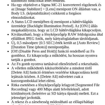
különböző funkciókat lehet rendelni.
Ha egy objektívet a Sigma MC-21 konverterrel rögzítenek és
az [Image Stabilizer] > [Lens] menüpont ON állásban van, a
Body I.S. (képstabilizátor) csökkenti a forgásos
elmozdulásokat.
A Status LCD menüjében új menüpont a háttérvilágítás
üzemideje [Backlight Illumination Period]. Az [ON1] állás
megakadályozza, hogy az LCD háttérvilágítása kikapcsoljon.
Kiválasztható, hogy a fényképezőgép RAW feldolgozása által
előállított JPEG fotók, mely kártyafoglalatban tárolódjanak.
Új, 0,5 másodperc [0.5 SEC] érték került az [Auto Review]
[Duration Time (photo)] menüpontjába.
[Off (Disable Press and Hold)] funkció rendelhető az Fn
gombhoz. Ez kikapcsolja a működést, ha hosszan nyomva
tartják a gombot.
Az Fn gomb nyomva tartásával ellenőrizhető a rekeszhatás.
A véletlen működtetés kiküszöbölésére a mindent törlő
[Delete All] funkció érintéses vezérlése kikapcsolásra kerül
lejátszás közben. A [Delete All] műveletet csak a
kurzorgombokkal lehet elérni.
Ritka esetekben a fényképezőgép lefagyott [Segmented File
Recording] vagy 400 Mbps alatti felvételeknél, adott
körülmények (beleértve az SD kártya típusát) mellett. Ezt a
jelenséget javították.
A rekesz és a zársebesség módosítható az előlapi/hátlapi