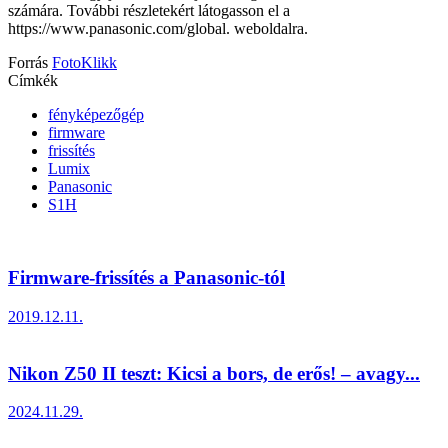
számára. További részletekért látogasson el a
https://www.panasonic.com/global. weboldalra.
Forrás
FotoKlikk
Címkék
fényképezőgép
firmware
frissítés
Lumix
Panasonic
S1H
Firmware-frissítés a Panasonic-tól
2019.12.11.
Nikon Z50 II teszt: Kicsi a bors, de erős! – avagy...
2024.11.29.