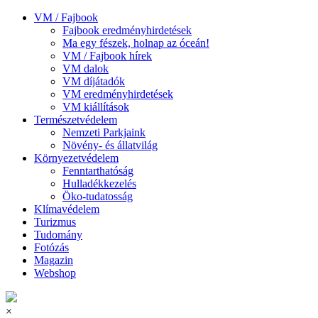
VM / Fajbook
Fajbook eredményhirdetések
Ma egy fészek, holnap az óceán!
VM / Fajbook hírek
VM dalok
VM díjátadók
VM eredményhirdetések
VM kiállítások
Természetvédelem
Nemzeti Parkjaink
Növény- és állatvilág
Környezetvédelem
Fenntarthatóság
Hulladékkezelés
Öko-tudatosság
Klímavédelem
Turizmus
Tudomány
Fotózás
Magazin
Webshop
×