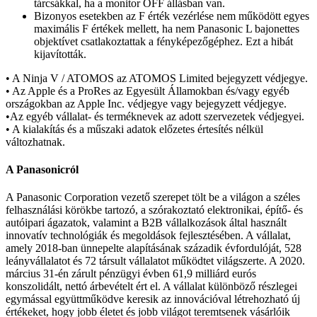
tárcsákkal, ha a monitor OFF állásban van.
Bizonyos esetekben az F érték vezérlése nem működött egyes
maximális F értékek mellett, ha nem Panasonic L bajonettes
objektívet csatlakoztattak a fényképezőgéphez. Ezt a hibát
kijavították.
• A Ninja V / ATOMOS az ATOMOS Limited bejegyzett védjegye.
• Az Apple és a ProRes az Egyesült Államokban és/vagy egyéb
országokban az Apple Inc. védjegye vagy bejegyzett védjegye.
•Az egyéb vállalat- és terméknevek az adott szervezetek védjegyei.
• A kialakítás és a műszaki adatok előzetes értesítés nélkül
változhatnak.
A Panasonicról
A Panasonic Corporation vezető szerepet tölt be a világon a széles
felhasználási körökbe tartozó, a szórakoztató elektronikai, építő- és
autóipari ágazatok, valamint a B2B vállalkozások által használt
innovatív technológiák és megoldások fejlesztésében. A vállalat,
amely 2018-ban ünnepelte alapításának századik évfordulóját, 528
leányvállalatot és 72 társult vállalatot működtet világszerte. A 2020.
március 31-én zárult pénzügyi évben 61,9 milliárd eurós
konszolidált, nettó árbevételt ért el. A vállalat különböző részlegei
egymással együttműködve keresik az innovációval létrehozható új
értékeket, hogy jobb életet és jobb világot teremtsenek vásárlóik