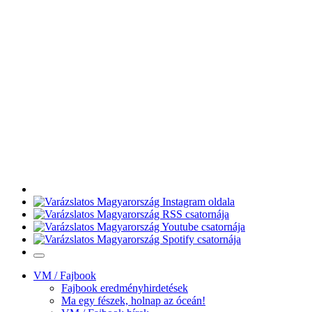
VM / Fajbook
Fajbook eredményhirdetések
Ma egy fészek, holnap az óceán!