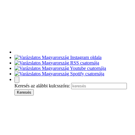
Keresés az alábbi kulcsszóra: