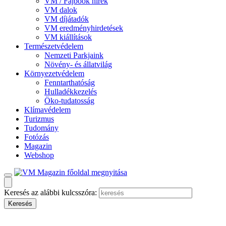
VM / Fajbook hírek
VM dalok
VM díjátadók
VM eredményhirdetések
VM kiállítások
Természetvédelem
Nemzeti Parkjaink
Növény- és állatvilág
Környezetvédelem
Fenntarthatóság
Hulladékkezelés
Öko-tudatosság
Klímavédelem
Turizmus
Tudomány
Fotózás
Magazin
Webshop
Keresés az alábbi kulcsszóra: