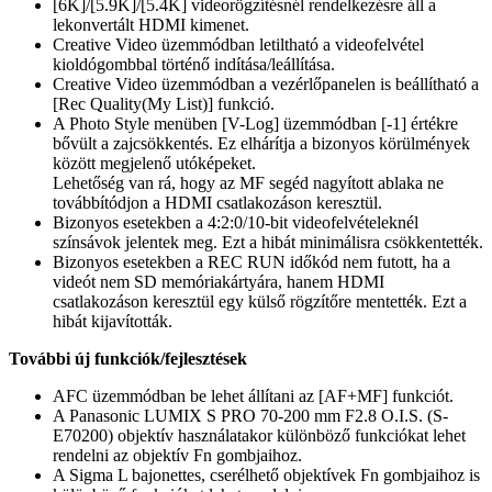
[6K]/[5.9K]/[5.4K] videorögzítésnél rendelkezésre áll a
lekonvertált HDMI kimenet.
Creative Video üzemmódban letiltható a videofelvétel
kioldógombbal történő indítása/leállítása.
Creative Video üzemmódban a vezérlőpanelen is beállítható a
[Rec Quality(My List)] funkció.
A Photo Style menüben [V-Log] üzemmódban [-1] értékre
bővült a zajcsökkentés. Ez elhárítja a bizonyos körülmények
között megjelenő utóképeket.
Lehetőség van rá, hogy az MF segéd nagyított ablaka ne
továbbítódjon a HDMI csatlakozáson keresztül.
Bizonyos esetekben a 4:2:0/10-bit videofelvételeknél
színsávok jelentek meg. Ezt a hibát minimálisra csökkentették.
Bizonyos esetekben a REC RUN időkód nem futott, ha a
videót nem SD memóriakártyára, hanem HDMI
csatlakozáson keresztül egy külső rögzítőre mentették. Ezt a
hibát kijavították.
További új funkciók/fejlesztések
AFC üzemmódban be lehet állítani az [AF+MF] funkciót.
A Panasonic LUMIX S PRO 70-200 mm F2.8 O.I.S. (S-
E70200) objektív használatakor különböző funkciókat lehet
rendelni az objektív Fn gombjaihoz.
A Sigma L bajonettes, cserélhető objektívek Fn gombjaihoz is