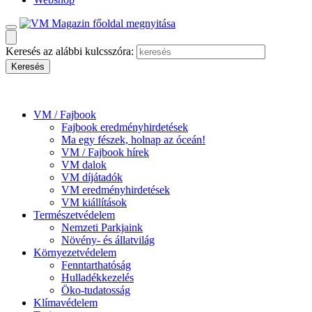
Keresés az alábbi kulcsszóra:
VM / Fajbook
Fajbook eredményhirdetések
Ma egy fészek, holnap az óceán!
VM / Fajbook hírek
VM dalok
VM díjátadók
VM eredményhirdetések
VM kiállítások
Természetvédelem
Nemzeti Parkjaink
Növény- és állatvilág
Környezetvédelem
Fenntarthatóság
Hulladékkezelés
Öko-tudatosság
Klímavédelem