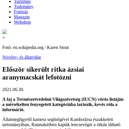
Turizmus
Tudomány
Fotózás
Magazin
Webshop
×
Fotó: en.wikipedia.org / Karen Stout
Növény- és állatvilág
Először sikerült ritka ázsiai
aranymacskát lefotózni
2021.06.30.
A faj a Természetvédelmi Világszövetség (IUCN) vörös listáján
a mérsékelten fenyegetett kategóriába tartozik, kevés róla a
információ.
Állatmegfigyelő kamera segítségével Kambodzsa északkeleti
tartományában, Ratanakiriben kapták lencsevégre a ritkán látható