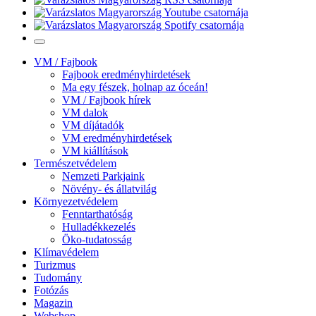
VM / Fajbook
Fajbook eredményhirdetések
Ma egy fészek, holnap az óceán!
VM / Fajbook hírek
VM dalok
VM díjátadók
VM eredményhirdetések
VM kiállítások
Természetvédelem
Nemzeti Parkjaink
Növény- és állatvilág
Környezetvédelem
Fenntarthatóság
Hulladékkezelés
Öko-tudatosság
Klímavédelem
Turizmus
Tudomány
Fotózás
Magazin
Webshop