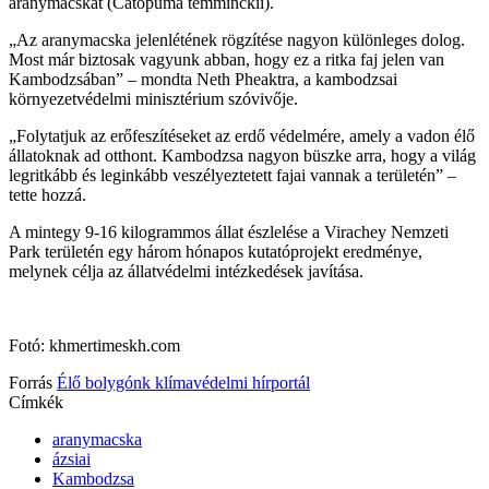
aranymacskát (Catopuma temminckii).
„Az aranymacska jelenlétének rögzítése nagyon különleges dolog.
Most már biztosak vagyunk abban, hogy ez a ritka faj jelen van
Kambodzsában” – mondta Neth Pheaktra, a kambodzsai
környezetvédelmi minisztérium szóvivője.
„Folytatjuk az erőfeszítéseket az erdő védelmére, amely a vadon élő
állatoknak ad otthont. Kambodzsa nagyon büszke arra, hogy a világ
legritkább és leginkább veszélyeztetett fajai vannak a területén” –
tette hozzá.
A mintegy 9-16 kilogrammos állat észlelése a Virachey Nemzeti
Park területén egy három hónapos kutatóprojekt eredménye,
melynek célja az állatvédelmi intézkedések javítása.
Fotó: khmertimeskh.com
Forrás
Élő bolygónk klímavédelmi hírportál
Címkék
aranymacska
ázsiai
Kambodzsa