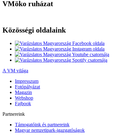
VMöko ruházat
Közösségi oldalaink
A VM világa
Impresszum
Fotópályázat
Magazin
Webshop
Fajbook
Partnereink
Támogatóink és partnereink
Magyar nemzetipark-igazgatóságok