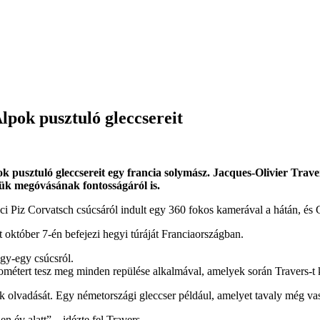
lpok pusztuló gleccsereit
k pusztuló gleccsereit egy francia solymász. Jacques-Olivier Trav
yük megóvásának fontosságáról is.
svájci Piz Corvatsch csúcsáról indult egy 360 fokos kamerával a hátán, 
október 7-én befejezi hegyi túráját Franciaországban.
gy-egy csúcsról.
ométert tesz meg minden repülése alkalmával, amelyek során Travers-t k
ek olvadását. Egy németországi gleccser például, amelyet tavaly még vas
n év alatt” – idézte fel Travers.