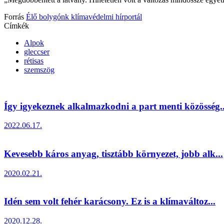
Forrás
Élő bolygónk klímavédelmi hírportál
Címkék
Alpok
gleccser
rétisas
szemszög
Így igyekeznek alkalmazkodni a part menti közösség..
2022.06.17.
Kevesebb káros anyag, tisztább környezet, jobb alk...
2020.02.21.
Idén sem volt fehér karácsony. Ez is a klímaváltoz...
2020.12.28.