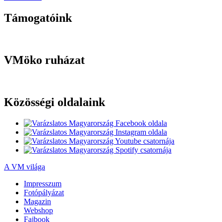
Támogatóink
VMöko ruházat
Közösségi oldalaink
A VM világa
Impresszum
Fotópályázat
Magazin
Webshop
Fajbook