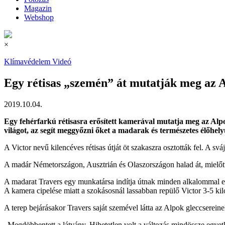
Magazin
Webshop
×
Klímavédelem
Videó
Egy rétisas „szemén” át mutatják meg az A
2019.10.04.
Egy fehérfarkú rétisasra erősített kamerával mutatja meg az Alpo
világot, az segít meggyőzni őket a madarak és természetes élőhel
A Victor nevű kilencéves rétisas útját öt szakaszra osztották fel. A 
A madár Németországon, Ausztrián és Olaszországon halad át, mielőtt 
A madarat Travers egy munkatársa indítja útnak minden alkalommal e
A kamera cipelése miatt a szokásosnál lassabban repülő Victor 3-5 kil
A terep bejárásakor Travers saját szemével látta az Alpok gleccserein
„Megdöbbentett a látvány. Hihetetlen volt a változás mindössze egyetle