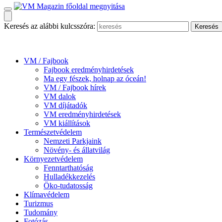
Keresés az alábbi kulcsszóra:
VM / Fajbook
Fajbook eredményhirdetések
Ma egy fészek, holnap az óceán!
VM / Fajbook hírek
VM dalok
VM díjátadók
VM eredményhirdetések
VM kiállítások
Természetvédelem
Nemzeti Parkjaink
Növény- és állatvilág
Környezetvédelem
Fenntarthatóság
Hulladékkezelés
Öko-tudatosság
Klímavédelem
Turizmus
Tudomány
Fotózás