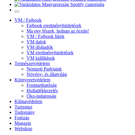
VM / Fajbook
Fajbook eredményhirdetések
Ma egy fészek, holnap az óceán!
VM / Fajbook hírek
VM dalok
VM díjátadók
VM eredményhirdetések
VM kiállítások
Természetvédelem
Nemzeti Parkjaink
Növény- és állatvilág
Környezetvédelem
Fenntarthatóság
Hulladékkezelés
Öko-tudatosság
Klímavédelem
Turizmus
Tudomány
Fotózás
Magazin
Webshop