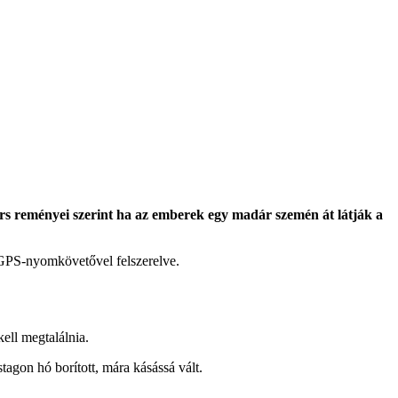
ers reményei szerint ha az emberek egy madár szemén át látják a
és GPS-nyomkövetővel felszerelve.
ell megtalálnia.
tagon hó borított, mára kásássá vált.