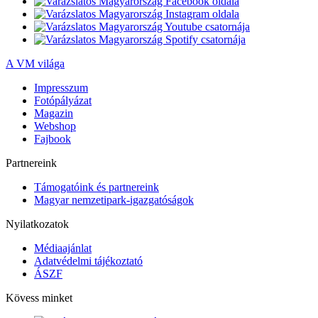
A VM világa
Impresszum
Fotópályázat
Magazin
Webshop
Fajbook
Partnereink
Támogatóink és partnereink
Magyar nemzetipark-igazgatóságok
Nyilatkozatok
Médiaajánlat
Adatvédelmi tájékoztató
ÁSZF
Kövess minket