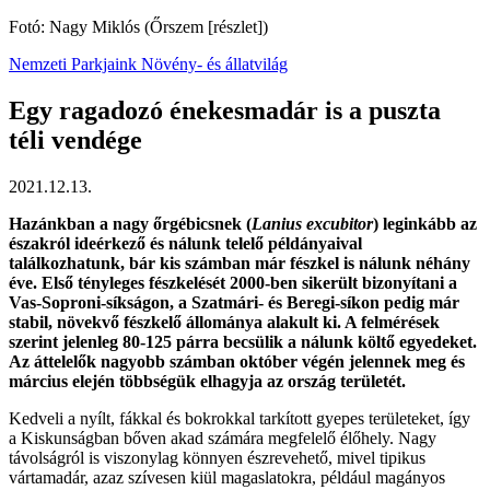
Fotó: Nagy Miklós (Őrszem [részlet])
Nemzeti Parkjaink
Növény- és állatvilág
Egy ragadozó énekesmadár is a puszta
téli vendége
2021.12.13.
Hazánkban a nagy őrgébicsnek (
Lanius excubitor
) leginkább az
északról ideérkező és nálunk telelő példányaival
találkozhatunk, bár kis számban már fészkel is nálunk néhány
éve. Első tényleges fészkelését 2000-ben sikerült bizonyítani a
Vas-Soproni-síkságon, a Szatmári- és Beregi-síkon pedig már
stabil, növekvő fészkelő állománya alakult ki. A felmérések
szerint jelenleg 80-125 párra becsülik a nálunk költő egyedeket.
Az áttelelők nagyobb számban október végén jelennek meg és
március elején többségük elhagyja az ország területét.
Kedveli a nyílt, fákkal és bokrokkal tarkított gyepes területeket, így
a Kiskunságban bőven akad számára megfelelő élőhely. Nagy
távolságról is viszonylag könnyen észrevehető, mivel tipikus
vártamadár, azaz szívesen kiül magaslatokra, például magányos