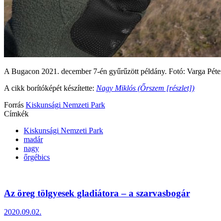
A Bugacon 2021. december 7-én gyűrűzött példány. Fotó: Varga Péte
A cikk borítóképét készítette:
Nagy Miklós (Őrszem [részlet])
Forrás
Kiskunsági Nemzeti Park
Címkék
Kiskunsági Nemzeti Park
madár
nagy
őrgébics
Az öreg tölgyesek gladiátora – a szarvasbogár
2020.09.02.