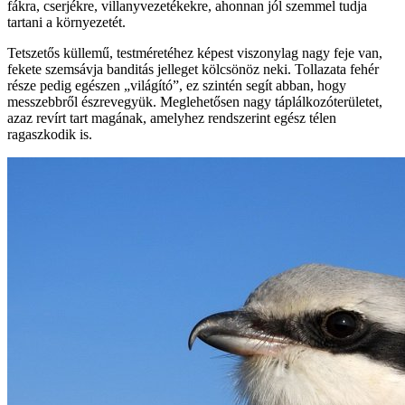
fákra, cserjékre, villanyvezetékekre, ahonnan jól szemmel tudja
tartani a környezetét.
Tetszetős küllemű, testméretéhez képest viszonylag nagy feje van,
fekete szemsávja banditás jelleget kölcsönöz neki. Tollazata fehér
része pedig egészen „világító”, ez szintén segít abban, hogy
messzebbről észrevegyük. Meglehetősen nagy táplálkozóterületet,
azaz revírt tart magának, amelyhez rendszerint egész télen
ragaszkodik is.