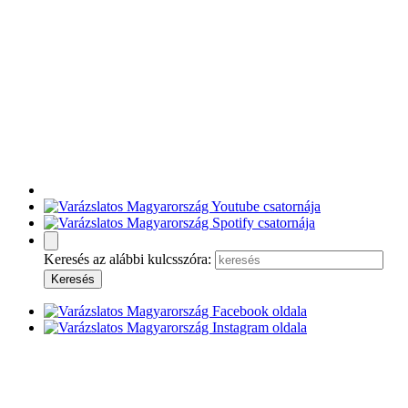
Keresés az alábbi kulcsszóra: