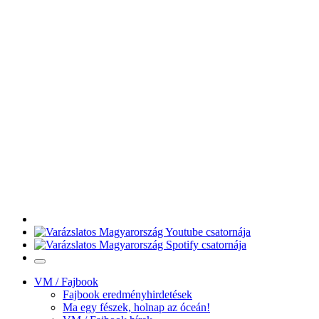
VM / Fajbook
Fajbook eredményhirdetések
Ma egy fészek, holnap az óceán!