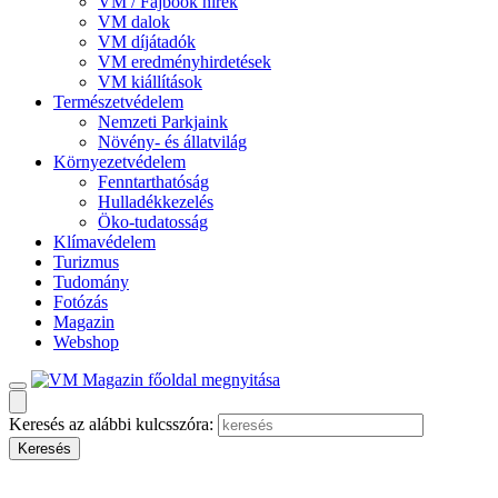
VM / Fajbook hírek
VM dalok
VM díjátadók
VM eredményhirdetések
VM kiállítások
Természetvédelem
Nemzeti Parkjaink
Növény- és állatvilág
Környezetvédelem
Fenntarthatóság
Hulladékkezelés
Öko-tudatosság
Klímavédelem
Turizmus
Tudomány
Fotózás
Magazin
Webshop
Keresés az alábbi kulcsszóra: