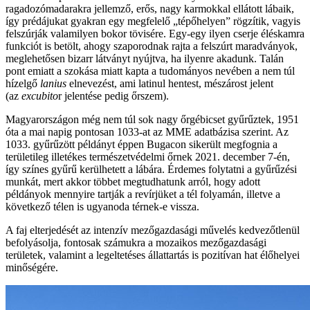
ragadozómadarakra jellemző, erős, nagy karmokkal ellátott lábaik,
így prédájukat gyakran egy megfelelő „tépőhelyen” rögzítik, vagyis
felszúrják valamilyen bokor tövisére. Egy-egy ilyen cserje éléskamra
funkciót is betölt, ahogy szaporodnak rajta a felszúrt maradványok,
meglehetősen bizarr látványt nyújtva, ha ilyenre akadunk. Talán
pont emiatt a szokása miatt kapta a tudományos nevében a nem túl
hízelgő
lanius
elnevezést, ami latinul hentest, mészárost jelent
(az
excubito
r jelentése pedig őrszem).
Magyarországon még nem túl sok nagy őrgébicset gyűrűztek, 1951
óta a mai napig pontosan 1033-at az MME adatbázisa szerint. Az
1033. gyűrűzött példányt éppen Bugacon sikerült megfognia a
területileg illetékes természetvédelmi őrnek 2021. december 7-én,
így színes gyűrű kerülhetett a lábára. Érdemes folytatni a gyűrűzési
munkát, mert akkor többet megtudhatunk arról, hogy adott
példányok mennyire tartják a revírjüket a tél folyamán, illetve a
következő télen is ugyanoda térnek-e vissza.
A faj elterjedését az intenzív mezőgazdasági művelés kedvezőtlenül
befolyásolja, fontosak számukra a mozaikos mezőgazdasági
területek, valamint a legeltetéses állattartás is pozitívan hat élőhelyei
minőségére.