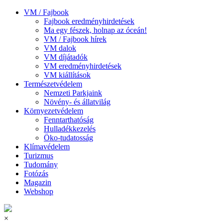
VM / Fajbook
Fajbook eredményhirdetések
Ma egy fészek, holnap az óceán!
VM / Fajbook hírek
VM dalok
VM díjátadók
VM eredményhirdetések
VM kiállítások
Természetvédelem
Nemzeti Parkjaink
Növény- és állatvilág
Környezetvédelem
Fenntarthatóság
Hulladékkezelés
Öko-tudatosság
Klímavédelem
Turizmus
Tudomány
Fotózás
Magazin
Webshop
×