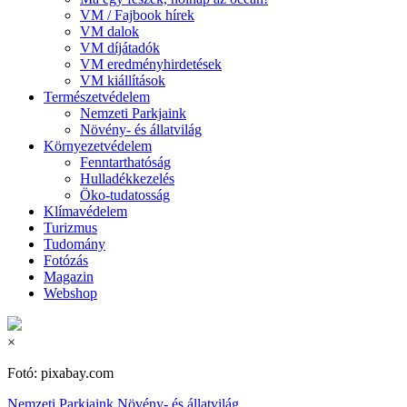
VM / Fajbook hírek
VM dalok
VM díjátadók
VM eredményhirdetések
VM kiállítások
Természetvédelem
Nemzeti Parkjaink
Növény- és állatvilág
Környezetvédelem
Fenntarthatóság
Hulladékkezelés
Öko-tudatosság
Klímavédelem
Turizmus
Tudomány
Fotózás
Magazin
Webshop
×
Fotó: pixabay.com
Nemzeti Parkjaink
Növény- és állatvilág