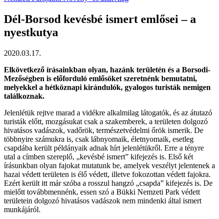
Dél-Borsod kevésbé ismert emlősei – a
nyestkutya
2020.03.17.
Elkövetkező írásainkban olyan, hazánk területén és a Borsodi-
Mezőségben is előforduló emlősöket szeretnénk bemutatni,
melyekkel a hétköznapi kirándulók, gyalogos turisták nemigen
találkoznak.
Jelenlétük rejtve marad a vidékre alkalmilag látogatók, és az átutazó
turisták előtt, mozgásukat csak a szakemberek, a területen dolgozó
hivatásos vadászok, vadőrök, természetvédelmi őrök ismerik. De
többnyire számukra is, csak lábnyomaik, életnyomaik, esetleg
csapdába került példányaik adnak hírt jelenlétükről. Erre a tényre
utal a címben szereplő, „kevésbé ismert” kifejezés is. Első két
írásunkban olyan fajokat mutatunk be, amelyek veszélyt jelentenek a
hazai védett területen is élő védett, illetve fokozottan védett fajokra.
Ezért került itt már szóba a rosszul hangzó „csapda” kifejezés is. De
mielőtt továbbmennénk, essen szó a Bükki Nemzeti Park védett
területein dolgozó hivatásos vadászok nem mindenki által ismert
munkájáról.