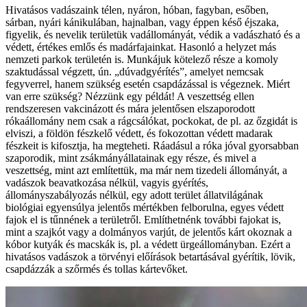
Hivatásos vadászaink télen, nyáron, hóban, fagyban, esőben,
sárban, nyári kánikulában, hajnalban, vagy éppen késő éjszaka,
figyelik, és nevelik területük vadállományát, védik a vadászható és a
védett, értékes emlős és madárfajainkat. Hasonló a helyzet más
nemzeti parkok területén is. Munkájuk kötelező része a komoly
szaktudással végzett, ún. „dúvadgyérítés”, amelyet nemcsak
fegyverrel, hanem szükség esetén csapdázással is végeznek. Miért
van erre szükség? Nézzünk egy példát! A veszettség ellen
rendszeresen vakcinázott és mára jelentősen elszaporodott
rókaállomány nem csak a rágcsálókat, pockokat, de pl. az őzgidát is
elviszi, a földön fészkelő védett, és fokozottan védett madarak
fészkeit is kifosztja, ha megteheti. Ráadásul a róka jóval gyorsabban
szaporodik, mint zsákmányállatainak egy része, és mivel a
veszettség, ­mint azt említettük, ma már nem tizedeli állományát, a
vadászok beavatkozása nélkül, vagyis gyérítés,
állományszabályozás nélkül, egy adott terület állatvilágának
biológiai egyensúlya jelentős mértékben felborulna, egyes védett
fajok el is tűnnének a területről. Említhetnénk további fajokat is,
mint a szajkót vagy a dolmányos varjút, de jelentős kárt okoznak a
kóbor kutyák és macskák is, pl. a védett ürgeállományban. Ezért a
hivatásos vadászok a törvényi előírások betartásával gyérítik, lövik,
csapdázzák a szőrmés és tollas kártevőket.