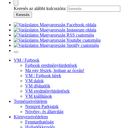
Keresés az alábbi kulcsszóra:
VM / Fajbook
Fajbook eredményhirdetések
Ma egy fészek, holnap az óceán!
VM / Fajbook hírek
VM dalok
VM díjátadók
VM eredményhirdetések
VM kiállítások
Természetvédelem
Nemzeti Parkjaink
Növény- és állatvilág
Környezetvédelem
Fenntarthatóság
Hulladékkezelés