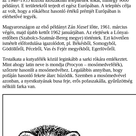
az 1948–1955 közötti időszakban telepítettek sokat, mintegy 9000
példányt. E területekről terjedt el egész Európában. A telepítés célja
az volt, hogy a rókáéhoz hasonló értékű prémjét Európában is
elérhetővé tegyék.
Magyarországon az első példányt Zán József lőtte, 1961. március
végén, majd újabb kettőt 1962 januárjában. Az elejtések a Lónyai-
erdőben (Szabolcs-Szatmár-Bereg megye) történtek. Ezt követően
ismételt előfordulása igazolódott, pl. Békésből, Somogyból,
Gödöllőről, Pécelről, Vas és Fejér megyékből, Egerlövőről.
Testalkata a kutyafélék közül leginkább a sarki rókára emlékeztet.
Mint ahogy latin neve is mondja (Procyon – mosómedvefélék),
szőrzete hasonlít a mosómedvéhez. Legalábbis annyiban, hogy
pofáján hasonló fekete álarc húzódik. Szemben a mosómedvével
azonban, a nyestkutyának busa feje, erős pofaszakálla, gyűrűzöttség
nélküli farka van.