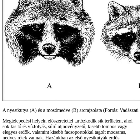
A nyestkutya (A) és a mosómedve (B) arcrajzolata (Forrás: Vadászati á
Megtelepedési helyein előszeretettel tartózkodik sík területen, ahol
sok kis tó és vízfolyás, sűrű aljnövényzetű, kisebb lombos vagy
elegyes erdők, valamint kisebb facsoportokkal tagolt mocsaras,
nedves rétek vannak. Hazánkban az első nyestkutyák erdős