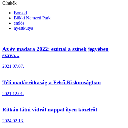
Címkék
Borsod
Bükki Nemzeti Park
emlős
nyestkutya
Az év madara 2022: ezúttal a színek jegyében
szava...
2021.07.07.
Téli madárritkaság a Felső-Kiskunságban
2021.12.01.
Ritkán látni vidrát nappal ilyen közelről
2024.02.13.