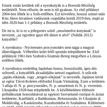
Ennek során kerültek elő a nyestkutyák is a Borsodi-Mezőség
területéről. Nem először, de nem is túl gyakran. Az első példányt
2004-ben lőtték ki a Szili-erdőben. Ezt követően, hosszú szünet után
Kiss János hivatásos vadászunk csapdáiba került 2019-ben, majd az
idén 2020-ban 1-1 példány a Borsodi-Mezőség területén.
De mi is, ki is ez a jellegzetes színű „mosómedve-kutyának” is
nevezett, „az egyetlen igazi téli álmot is alvó” (Náhlik 2012)
kutyaféle?
A nyestkutya –Nyctereutes procyonoides nem tagja a magyar
állatvilágnak. Vélhetően kelet felől spontán települhetett be. Első
példányát 1961-ben Szabolcs-Szatmár-Bereg megyében a Lónyai-
erdőben lőtték.
A nyestkutya eredetileg Japánban honos, hosszúszálú, igen dús
szőrzetű, a kutyafélék alcsaládjába tartozó ragadozó. A szűcsök
„japán-rókának, vagy „tengeri-rókának” is nevezték. Japánon kívül
az egész Távol-Keleten előfordul Észak-Vietnámig. Ezen a területen
3 alfaja él: N. p. procyonoides, N. p. ussuriensis és N. p. viverrinis.
Ukrajnába 1928-ban telepítették be. A későbbiekben többször
próbálkoztak honosításával az egykori Szovjetunió európai és ázsiai
területeire, Karéliától, a Baltikumon, Belorusszián, és Ukrajnán át
Moldáviáig, a Kaukázusba, Kazahsztánba és Szahalinra. Különösen