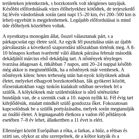
területeken jelentkeztek, s borzkotorék volt ideiglenes tanyájuk.
Későbbi előfordulásaik vizes élőhelyekhez kötődtek, de terjeszkedő
faj lévén vándorlásuk során (ami napi 15–20 km, évi 200–500 km is
lehet) egyebütt is megjelenhetnek. Legújabb előfordulásai is mind
üde élőhelyek közelében voltak.
A nyestkutya monogám állat, ősszel választanak párt, s a
párkapcsolat egy életre szól. Az egyik fél pusztulása után az újabb
párválasztás a következő szaporodási időszakban történik meg. A 8-
10 hónapos korban ivaréretté váló állatok párzása február második
dekádjától március első dekádjáig tart. A nőstények tényleges
ivarzása átlagosan 4, ritkábban 7 napos, ami 20–24 nappal később
még akkor is megismétlődik, ha a nőstények már vemhesek. A
nőstények kilenc hetes terhesség után hat-nyolc kölyöknek adnak
életet, melyeket elhagyott borzkotorékban, fák gyökerei között,
rőzserakatokban vagy tuskón kialakult odúban nevelnek fel a
szülők. A kölyköknek már születésükkor is sűrű sötétszürke
bundájuk van, de a szemük csak a 10. napon nyílik ki. Fél évig tart
kifejlődésük, mialatt mindkét szülő gondozza őket. Fokozatosan
kapcsolódnak be a szülők portyázásaiba, melyek során megtanulják
az önálló életet. A legmagasabb életkora a vadon élő példányok
esetében 7–8 év lehet, állatkertben a 11 évet is eléri.
Ellenségei között Európában a róka, a farkas, a hiúz, a rétisas és
szirti sas, olykor az uhu szerepelnek, de a kóbor kutyák és a