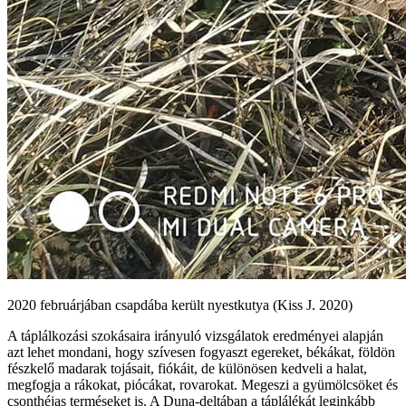
2020 februárjában csapdába került nyestkutya (Kiss J. 2020)
A táplálkozási szokásaira irányuló vizsgálatok eredményei alapján
azt lehet mondani, hogy szívesen fogyaszt egereket, békákat, földön
fészkelő madarak tojásait, fiókáit, de különösen kedveli a halat,
megfogja a rákokat, piócákat, rovarokat. Megeszi a gyümölcsöket és
csonthéjas terméseket is. A Duna-deltában a táplálékát leginkább