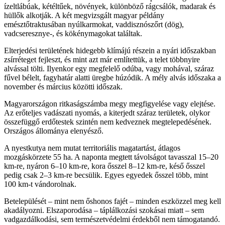
ízeltlábúak, kétéltűek, növények, különböző rágcsálók, madarak és
hüllők alkotják. A két megvizsgált magyar példány
emésztőtraktusában nyúlkarmokat, vaddisznószőrt (dög),
vadcseresznye-, és kökénymagokat találtak.
Elterjedési területének hidegebb klímájú részein a nyári időszakban
zsírréteget fejleszt, és mint azt már említettük, a telet többnyire
alvással tölti. Ilyenkor egy megfelelő odúba, vagy mohával, száraz
fűvel bélelt, fagyhatár alatti üregbe húzódik. A mély alvás időszaka a
november és március közötti időszak.
Magyarországon ritkaságszámba megy megfigyelése vagy elejtése.
Az erőteljes vadászati nyomás, a kiterjedt száraz területek, olykor
összefüggő erdőtestek szintén nem kedveznek megtelepedésének.
Országos állománya elenyésző.
A nyestkutya nem mutat territoriális magatartást, átlagos
mozgáskörzete 55 ha. A naponta megtett távolságot tavasszal 15–20
km-re, nyáron 6–10 km-re, kora ősszel 8–12 km-re, késő ősszel
pedig csak 2–3 km-re becsülik. Egyes egyedek ősszel több, mint
100 km-t vándorolnak.
Betelepülését – mint nem őshonos fajét – minden eszközzel meg kell
akadályozni. Elszaporodása – táplálkozási szokásai miatt – sem
vadgazdálkodási, sem természetvédelmi érdekből nem támogatandó.