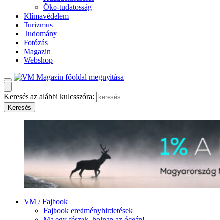
Öko-tudatosság
Klímavédelem
Turizmus
Tudomány
Fotózás
Magazin
Webshop
Keresés az alábbi kulcsszóra:
VM / Fajbook
Fajbook eredményhirdetések
Ma egy fészek, holnap az óceán!