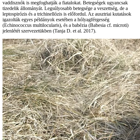
vaddisznók is megfoghatják a fiatalokat. Betegségek ugyancsak
tizedelik állományát. Legsúlyosabb betegsége a veszettség, de a
leptospirózis és a trichinellózis is előfordul. Az ausztriai kutatások
igazolták egyes példányok esetében a hólyagférgesség
(Echinococcus multilocularis), és a babézia (Babesia cf. microti)
jelenlétét szervezetükben (Tanja D. et al. 2017).