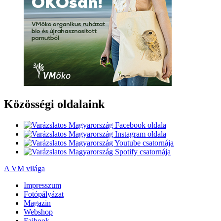
Közösségi oldalaink
A VM világa
Impresszum
Fotópályázat
Magazin
Webshop
Fajbook