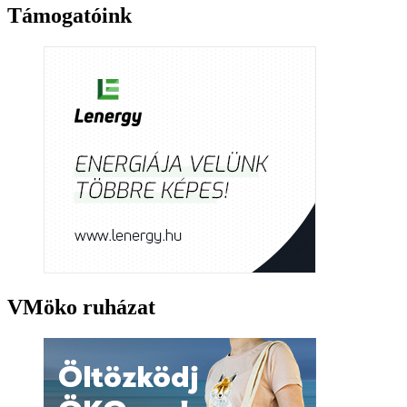
Támogatóink
VMöko ruházat