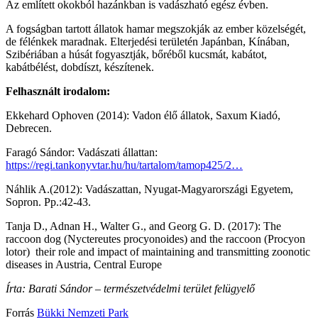
Az említett okokból hazánkban is vadászható egész évben.
A fogságban tartott állatok hamar megszokják az ember közelségét,
de félénkek maradnak. Elterjedési területén Japánban, Kínában,
Szibériában a húsát fogyasztják, bőréből kucsmát, kabátot,
kabátbélést, dobdíszt, készítenek.
Felhasznált irodalom:
Ekkehard Ophoven (2014): Vadon élő állatok, Saxum Kiadó,
Debrecen.
Faragó Sándor: Vadászati állattan:
https://regi.tankonyvtar.hu/hu/tartalom/tamop425/2…
Náhlik A.(2012): Vadászattan, Nyugat-Magyarországi Egyetem,
Sopron. Pp.:42-43.
Tanja D., Adnan H., Walter G., and Georg G. D. (2017): The
raccoon dog (Nyctereutes procyonoides) and the raccoon (Procyon
lotor) ­ their role and impact of maintaining and transmitting zoonotic
diseases in Austria, Central Europe
Írta: Barati Sándor – természetvédelmi terület felügyelő
Forrás
Bükki Nemzeti Park