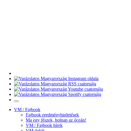
VM / Fajbook
Fajbook eredményhirdetések
Ma egy fészek, holnap az óceán!
VM / Fajbook hírek
VM dalok