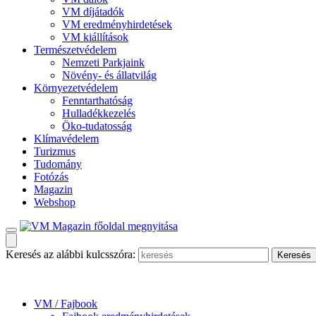
VM díjátadók
VM eredményhirdetések
VM kiállítások
Természetvédelem
Nemzeti Parkjaink
Növény- és állatvilág
Környezetvédelem
Fenntarthatóság
Hulladékkezelés
Öko-tudatosság
Klímavédelem
Turizmus
Tudomány
Fotózás
Magazin
Webshop
Keresés az alábbi kulcsszóra:
VM / Fajbook