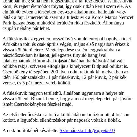
korábban még soha nem regisztrálták a faj fészkelését. A füleskuvik
kicsi, és rejtett életmódot folytat, így csak ritkán kerül szem elé. Az
elmúlt 40 évben a térségben egy-egy alkalommal hallották, vagy
látták a fajt. Ismereteink szerint a füleskuvik a Körös-Maros Nemzeti
Park Igazgatóság működési területén ritka fészkelő. Állománya
csupán néhány pár lehet.
A füleskuvik az egyetlen hosszútávú vonuló európai bagoly, a telet
Afrikában tölti és csak április végén, május első napjaiban érkezik
vissza költőterületére. Megtelepedése esetén leggyakrabban a
nászidőszakban hallatott, jellegzetes fütyülő hangjával
találkozhatunk. Három-hat tojását általában harkályok által vájt
odúkba rakja, szívesen elfoglalja a kihelyezett D típusú odúkat is.
Cserebökény térségében 200 ilyen odút raktunk ki, melyekben az
idén 166 pár szalakóta, 1 pár füleskuvik, 12 pár kuvik, 2 pár kék
vércse, és 5 pár mezei veréb költött.
A füleskuvik nagyon területhű, általában ugyanarra a helyre tér
vissza költeni. Bízunk benne, hogy a most megtelepedett pár jövőre
ismét Cserebökényben fészkel majd.
Az első ellenőrzéskor a tojó a költőládában tartózkodott, 4 tojáson
kotlott, a legutóbbi ellenőrzéskor pár naposak voltak a fiókák.
A cikk borítóképét készítette:
Sztrehárszki Lili
(Figyellek!)