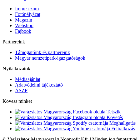
Impresszum
Fotópályázat
Magazin
Webshop
Fajbook
Partnereink
Támogatóink és partnereink
Magyar nemzetipark-igazgatóságok
Nyilatkozatok
Médiaajánlat
Adatvédelmi tájékoztató
ÁSZF
Kövess minket
Tetszik
Követés
Meghallgatás
Feliratkozás
© Varázslatos Magyarország Nonprofit Kft. | Minden jog fenntartva!