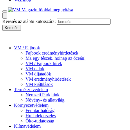
Keresés az alábbi kulcsszóra:
VM / Fajbook
Fajbook eredményhirdetések
Ma egy fészek, holnap az óceán!
VM / Fajbook hírek
VM dalok
VM díjátadók
VM eredményhirdetések
VM kiállítások
Természetvédelem
Nemzeti Parkjaink
Növény- és állatvilág
Környezetvédelem
Fenntarthatóság
Hulladékkezelés
Öko-tudatosság
Klímavédelem