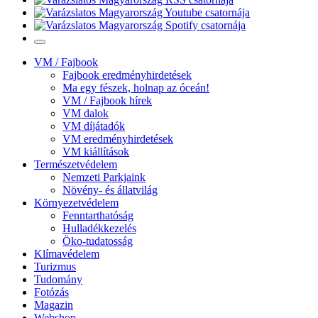
VM / Fajbook
Fajbook eredményhirdetések
Ma egy fészek, holnap az óceán!
VM / Fajbook hírek
VM dalok
VM díjátadók
VM eredményhirdetések
VM kiállítások
Természetvédelem
Nemzeti Parkjaink
Növény- és állatvilág
Környezetvédelem
Fenntarthatóság
Hulladékkezelés
Öko-tudatosság
Klímavédelem
Turizmus
Tudomány
Fotózás
Magazin
Webshop