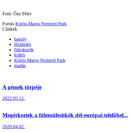
Fotó: Őze Péter
Forrás
Körös-Maros Nemzeti Park
Címkék
bagoly
fészkelés
füleskuvik
költés
Körös-Maros Nemzeti Park
madár
A gémek törpéje
2022.05.12.
Megérkeztek a fülemülesitkék dél-európai telelőhel...
2020.04.02.