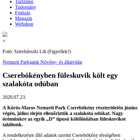
Turizmus
Tudomány
Fotózás
Magazin
Webshop
×
Fotó: Sztrehárszki Lili (Figyellek!)
Nemzeti Parkjaink
Növény- és állatvilág
Cserebökényben füleskuvik költ egy
szalakóta odúban
2020.07.23.
A Körös-Maros Nemzeti Park Cserebökény részterületén június
végén, július elején ellenőriztük a szalakóta odúkat. Nagy
örömünkre az egyik „D” típusú költőládában füleskuvikot
találtunk.
A rendelkezésre álló adatok szerint Cserebökény térségében