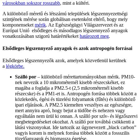
városokban sokszor rosszabb
, mint a kültéri.
A különböző méretű és létszámú települések légszennyezettségi
szintjének mérése során globálisan esetenként eltérő, hogy mely
komponenseket
mérik
. Az Egészségügyi Világszervezet és az
Európai Unió elsődleges és másodlagos légszennyező anyagok
vonatkozásában szigorú határértékeket
határozott meg
.
Elsődleges légszennyező anyagok és azok antropogén forrásai
Elsődleges légszennyezők azok, amelyek közvetlenül kerülnek
a
légkörbe.
Szálló por
– különböző mérettartományokban mérik. PM10-
nek nevezik a 10 mikrométernél kisebb részecskéket, ez
magába a foglalja a PM2.5-t (2,5 mikrométernél kisebb
részecske) és a PM1-et is. Antropogén forrása többek között a
közlekedés, égési és tüzelési folyamatok (fűtés) és különböző
ipari eljárások. A PM2.5 kiemelten veszélyes az egészségre,
mert annyira apró, hogy bejut a tüdőbe és nehezen vagy
egyáltalán nem ürül ki onnan. A szálló por szív- és légzőszervi
megbetegedéseket okozhat. A szálló por továbbá csökkenti a
látási viszonyokat. Ide tartozik az úgynevezett „black carbon”
vagyis korom is melynek forrása többek között a fossszilis
tüzelőanyagok és biomassza égetése.