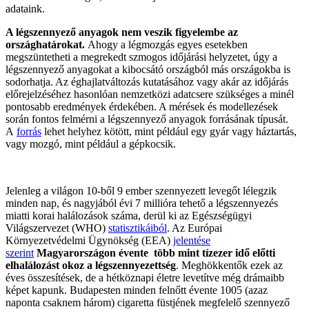
adataink.
A légszennyező anyagok nem veszik figyelembe az
országhatárokat.
Ahogy a légmozgás egyes esetekben
megszüntetheti a megrekedt szmogos időjárási helyzetet, úgy a
légszennyező anyagokat a kibocsátó országból más országokba is
sodorhatja. Az éghajlatváltozás kutatásához vagy akár az időjárás
előrejelzéséhez hasonlóan nemzetközi adatcsere szükséges a minél
pontosabb eredmények érdekében. A mérések és modellezések
során fontos felmérni a légszennyező anyagok forrásának típusát.
A
forrás
lehet helyhez kötött, mint például egy gyár vagy háztartás,
vagy mozgó, mint például a gépkocsik.
Jelenleg a világon 10-ből 9 ember szennyezett levegőt lélegzik
minden nap, és nagyjából évi 7 millióra tehető a légszennyezés
miatti korai halálozások száma, derül ki az Egészségügyi
Világszervezet (WHO)
statisztikáiból
. Az Európai
Környezetvédelmi Ügynökség (EEA)
jelentése
szerint
Magyarországon évente több mint tízezer idő előtti
elhalálozást okoz a légszennyezettség
. Meghökkentők ezek az
éves összesítések, de a hétköznapi életre levetítve még drámaibb
képet kapunk. Budapesten minden felnőtt évente 1005 (azaz
naponta csaknem három) cigaretta füstjének megfelelő szennyező