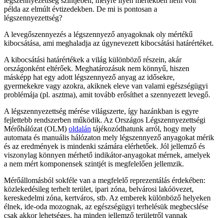
légszennyezettség szintjében, melyre ilyen mértékben nem volt
példa az elmúlt évtizedekben. De mi is pontosan a
légszennyezettség?
A levegőszennyezés a légszennyező anyagoknak oly mértékű
kibocsátása, ami meghaladja az úgynevezett kibocsátási határértéket.
A kibocsátási határértékek a világ különböző részein, akár
országonként eltérőek. Meghatározásuk nem könnyű, hiszen
másképp hat egy adott légszennyező anyag az idősekre,
gyermekekre vagy azokra, akiknek eleve van valami egészségügyi
problémája (pl. asztma), amit tovább erősíthet a szennyezett levegő.
A légszennyezettség mérése világszerte, így hazánkban is egyre
fejlettebb rendszerben működik. Az Országos Légszennyezettségi
Mérőhálózat (OLM)
oldalán
tájékozódhatunk arról, hogy mely
automata és manuális hálózaton mely légszennyező anyagokat mérik
és az eredmények is mindenki számára elérhetőek. Jól jellemző és
viszonylag könnyen mérhető indikátor-anyagokat mérnek, amelyek
a nem mért komponensek szintjét is megfelelően jellemzik.
Mérőállomásból sokféle van a megfelelő reprezentálás érdekében:
közlekedésileg terhelt terület, ipari zóna, belvárosi lakóövezet,
kereskedelmi zóna, kertváros, stb. Az emberek különböző helyeken
élnek, ide-oda mozognak, az egészségügyi terhelésük megbecslése
csak akkor lehetséges, ha minden jellemző területről vannak