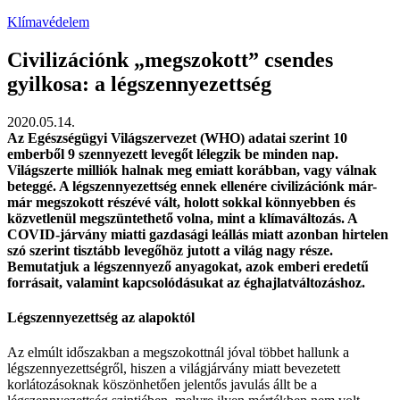
Klímavédelem
Civilizációnk „megszokott” csendes
gyilkosa: a légszennyezettség
2020.05.14.
Az Egészségügyi Világszervezet (WHO) adatai szerint 10
emberből 9 szennyezett levegőt lélegzik be minden nap.
Világszerte milliók halnak meg emiatt korábban, vagy válnak
beteggé. A légszennyezettség ennek ellenére civilizációnk már-
már megszokott részévé vált, holott sokkal könnyebben és
közvetlenül megszüntethető volna, mint a klímaváltozás. A
COVID-járvány miatti gazdasági leállás miatt azonban hirtelen
szó szerint tisztább levegőhöz jutott a világ nagy része.
Bemutatjuk a légszennyező anyagokat, azok emberi eredetű
forrásait, valamint kapcsolódásukat az éghajlatváltozáshoz.
Légszennyezettség az alapoktól
Az elmúlt időszakban a megszokottnál jóval többet hallunk a
légszennyezettségről, hiszen a világjárvány miatt bevezetett
korlátozásoknak köszönhetően jelentős javulás állt be a