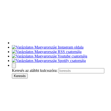
Keresés az alábbi kulcsszóra: