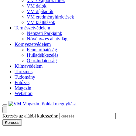
VM / Fajbook hírek
VM dalok
VM díjátadók
VM eredményhirdetések
VM kiállítások
Természetvédelem
Nemzeti Parkjaink
Növény- és állatvilág
Környezetvédelem
Fenntarthatóság
Hulladékkezelés
Öko-tudatosság
Klímavédelem
Turizmus
Tudomány
Fotózás
Magazin
Webshop
Keresés az alábbi kulcsszóra: