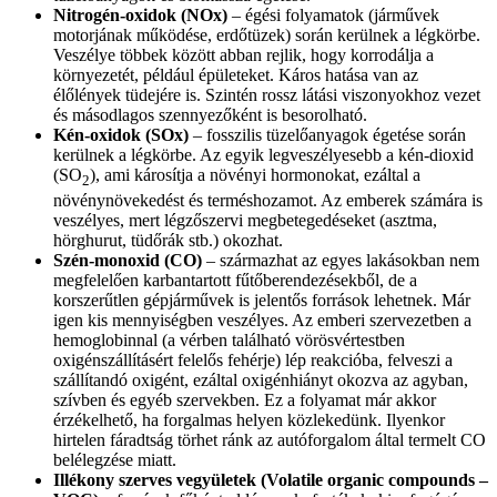
Nitrogén-oxidok (NOx)
– égési folyamatok (járművek
motorjának működése, erdőtüzek) során kerülnek a légkörbe.
Veszélye többek között abban rejlik, hogy korrodálja a
környezetét, például épületeket. Káros hatása van az
élőlények tüdejére is. Szintén rossz látási viszonyokhoz vezet
és másodlagos szennyezőként is besorolható.
Kén-oxidok (SOx)
– fosszilis tüzelőanyagok égetése során
kerülnek a légkörbe. Az egyik legveszélyesebb a kén-dioxid
(SO
), ami károsítja a növényi hormonokat, ezáltal a
2
növénynövekedést és terméshozamot. Az emberek számára is
veszélyes, mert légzőszervi megbetegedéseket (asztma,
hörghurut, tüdőrák stb.) okozhat.
Szén-monoxid (CO)
– származhat az egyes lakásokban nem
megfelelően karbantartott fűtőberendezésekből, de a
korszerűtlen gépjárművek is jelentős források lehetnek. Már
igen kis mennyiségben veszélyes. Az emberi szervezetben a
hemoglobinnal (a vérben található vörösvértestben
oxigénszállításért felelős fehérje) lép reakcióba, felveszi a
szállítandó oxigént, ezáltal oxigénhiányt okozva az agyban,
szívben és egyéb szervekben. Ez a folyamat már akkor
érzékelhető, ha forgalmas helyen közlekedünk. Ilyenkor
hirtelen fáradtság törhet ránk az autóforgalom által termelt CO
belélegzése miatt.
Illékony szerves vegyületek (Volatile organic compounds –