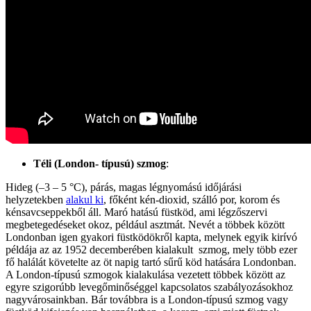
Téli (London- típusú) szmog
:
Hideg (–3 – 5 °C), párás, magas légnyomású időjárási
helyzetekben
alakul ki
, főként kén-dioxid, szálló por, korom és
kénsavcseppekből áll. Maró hatású füstköd, ami légzőszervi
megbetegedéseket okoz, például asztmát. Nevét a többek között
Londonban igen gyakori füstködökről kapta, melynek egyik kirívó
példája az az 1952 decemberében kialakult szmog, mely több ezer
fő halálát követelte az öt napig tartó sűrű köd hatására Londonban.
A London-típusú szmogok kialakulása vezetett többek között az
egyre szigorúbb levegőminőséggel kapcsolatos szabályozásokhoz
nagyvárosainkban. Bár továbbra is a London-típusú szmog vagy