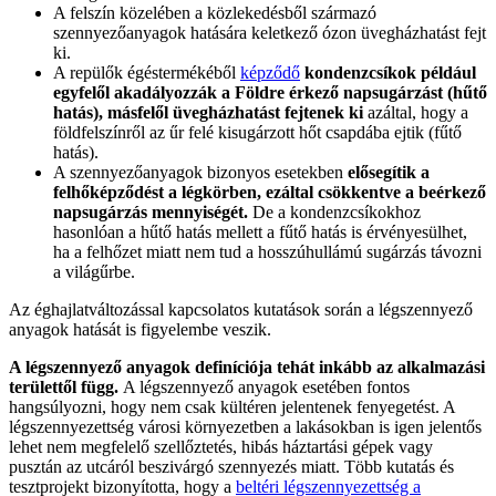
A felszín közelében a közlekedésből származó
szennyezőanyagok hatására keletkező ózon üvegházhatást fejt
ki.
A repülők égéstermékéből
képződő
kondenzcsíkok például
egyfelől akadályozzák a Földre érkező napsugárzást (hűtő
hatás), másfelől üvegházhatást fejtenek ki
azáltal, hogy a
földfelszínről az űr felé kisugárzott hőt csapdába ejtik (fűtő
hatás).
A szennyezőanyagok bizonyos esetekben
elősegítik a
felhőképződést a légkörben, ezáltal csökkentve a beérkező
napsugárzás mennyiségét.
De a kondenzcsíkokhoz
hasonlóan a hűtő hatás mellett a fűtő hatás is érvényesülhet,
ha a felhőzet miatt nem tud a hosszúhullámú sugárzás távozni
a világűrbe.
Az éghajlatváltozással kapcsolatos kutatások során a légszennyező
anyagok hatását is figyelembe veszik.
A légszennyező anyagok definíciója tehát inkább az alkalmazási
területtől függ.
A légszennyező anyagok esetében fontos
hangsúlyozni, hogy nem csak kültéren jelentenek fenyegetést. A
légszennyezettség városi környezetben a lakásokban is igen jelentős
lehet nem megfelelő szellőztetés, hibás háztartási gépek vagy
pusztán az utcáról beszivárgó szennyezés miatt. Több kutatás és
tesztprojekt bizonyította, hogy a
beltéri légszennyezettség a