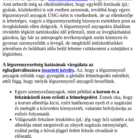
Ami nehezíti még az elkülönítésüket, hogy egyfelől forrásaik (pl.:
gyárak, közlekedés) is sok esetben azonosak, továbbá hogy egyes
légszennyező anyagok ÜHG-ként is viselkednek, de az ellenkezője
is lehetséges, vagyis a légszennyezettség bizonyos esetekben pont az
üvegházhatás ellen dolgozik. A légszennyező anyagokra általában
rövidebb légköri tartózkodási idő jellemző, mint az üvegházhatású
gázokra, így bár az antropogén tevékenységek során könnyen és
gyorsan szennyeződik a levegő, de megfelelő intézkedésekkel
jelentősen és belátható időn belül lehetne csökkenteni a szintjüket a
légkörben.
A légszennyezettség hatásának vizsgálata az
éghajlatváltozásra
összetett kérdés
.
Az, hogy a légszennyező
anyagok erősítik vagy gyengítik a globális felmelegedés mértékét,
attól függ, hogy melyik légszennyező anyagról beszélünk.
Egyes szennyezőanyagok, mint például
a korom és a
felszínközeli ózon erősíti a felmelegedést
. Ennek oka, hogy
a korom albedója kicsi, ezért hatékonyan nyeli el a sugárzást
és melegíti a közvetlen környezetét, valamint befolyásolja az
esőzés folyamatát.
Világosabb felszínre lerakódva (pl.: jég vagy hó) szintén a kis
albedója miatt megnöveli az elnyelt sugárzás mennyiségét,
ezáltal pedig a hóval-jéggel fedett felszín olvadását is
elősegíti.