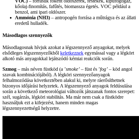
VOC)
– forrásuk főként oldószerek, festékek, kipufogógáz,
kőolaj-finomítás, fafűtés, biomassza égetés. VOC például a
benzol, ami ipari oldószer.
Ammónia (NH3)
– antropogén forrása a műtrágya és az állati
eredetű hulladék.
Másodlagos szennyezők
Másodlagosnak hívjuk azokat a légszennyező anyagokat, melyek
elsődleges légszennyezőkből
keletkeznek
egymással vagy a légkört
alkotó más anyagokkal lejátszódó kémiai reakciók során.
Szmog
– más néven füstköd (a ’
smoke’
– füst és ’
fog’
– köd angol
szavak kombinációjából). A légköri szennyezőanyagok
felhalmozódása következtében alakul ki, melyre ráerősíthetnek
bizonyos időjárási helyzetek. A légszennyező anyagok feldúsulása
során a következő meteorológiai változók játszanak fontos szerepet:
szél, sugárzás, légköri stabilitás. Ma már nem csak a füstködre
használjuk ezt a kifejezést, hanem minden magas
légszennyezettségű helyzetre.