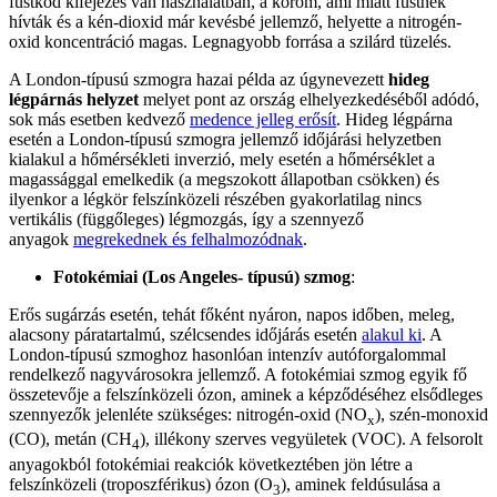
füstköd kifejezés van használatban, a korom, ami miatt füstnek
hívták és a kén-dioxid már kevésbé jellemző, helyette a nitrogén-
oxid koncentráció magas. Legnagyobb forrása a szilárd tüzelés.
A London-típusú szmogra hazai példa az úgynevezett
hideg
légpárnás helyzet
melyet pont az ország elhelyezkedéséből adódó,
sok más esetben kedvező
medence jelleg erősít
. Hideg légpárna
esetén a London-típusú szmogra jellemző időjárási helyzetben
kialakul a hőmérsékleti inverzió, mely esetén a hőmérséklet a
magassággal emelkedik (a megszokott állapotban csökken) és
ilyenkor a légkör felszínközeli részében gyakorlatilag nincs
vertikális (függőleges) légmozgás, így a szennyező
anyagok
megrekednek és felhalmozódnak
.
Fotokémiai (Los Angeles- típusú) szmog
:
Erős sugárzás esetén, tehát főként nyáron, napos időben, meleg,
alacsony páratartalmú, szélcsendes időjárás esetén
alakul ki
. A
London-típusú szmoghoz hasonlóan intenzív autóforgalommal
rendelkező nagyvárosokra jellemző. A fotokémiai szmog egyik fő
összetevője a felszínközeli ózon, aminek a képződéséhez elsődleges
szennyezők jelenléte szükséges: nitrogén-oxid (NO
), szén-monoxid
x
(CO), metán (CH
), illékony szerves vegyületek (VOC). A felsorolt
4
anyagokból fotokémiai reakciók következtében jön létre a
felszínközeli (troposzférikus) ózon (O
), aminek feldúsulása a
3