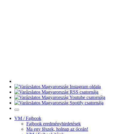
VM / Fajbook
Fajbook eredményhirdetések
Ma egy fészek, holnap az óceán!