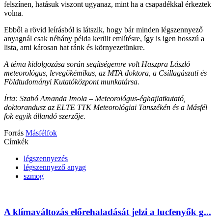
felszínen, hatásuk viszont ugyanaz, mint ha a csapadékkal érkeztek
volna.
Ebből a rövid leírásból is látszik, hogy bár minden légszennyező
anyagnál csak néhány példa került említésre, így is igen hosszú a
lista, ami károsan hat ránk és környezetünkre.
A téma kidolgozása során segítségemre volt Haszpra László
meteorológus, levegőkémikus, az MTA doktora, a Csillagászati és
Földtudományi Kutatóközpont munkatársa.
Írta: Szabó Amanda Imola – Meteorológus-éghajlatkutató,
doktorandusz az ELTE TTK Meteorológiai Tanszékén és a Másfél
fok egyik állandó szerzője.
Forrás
Másfélfok
Címkék
légszennyezés
légszennyező anyag
szmog
A klímaváltozás előrehaladását jelzi a lucfenyők g...