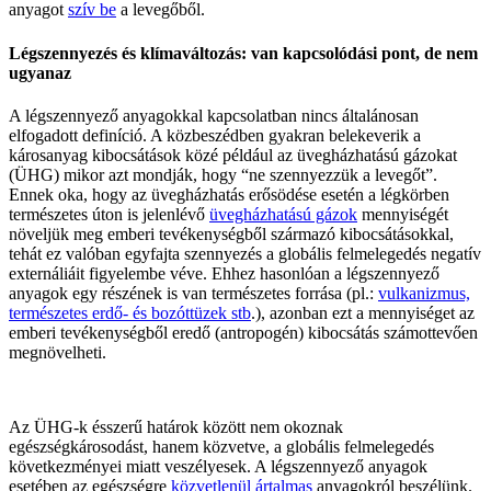
anyagot
szív be
a levegőből.
Légszennyezés és klímaváltozás: van kapcsolódási pont, de nem
ugyanaz
A légszennyező anyagokkal kapcsolatban nincs általánosan
elfogadott definíció. A közbeszédben gyakran belekeverik a
károsanyag kibocsátások közé például az üvegházhatású gázokat
(ÜHG) mikor azt mondják, hogy “ne szennyezzük a levegőt”.
Ennek oka, hogy az üvegházhatás erősödése esetén a légkörben
természetes úton is jelenlévő
üvegházhatású gázok
mennyiségét
növeljük meg emberi tevékenységből származó kibocsátásokkal,
tehát ez valóban egyfajta szennyezés a globális felmelegedés negatív
externáliáit figyelembe véve. Ehhez hasonlóan a légszennyező
anyagok egy részének is van természetes forrása (pl.:
vulkanizmus,
természetes erdő- és bozóttüzek stb
.), azonban ezt a mennyiséget az
emberi tevékenységből eredő (antropogén) kibocsátás számottevően
megnövelheti.
Az ÜHG-k ésszerű határok között nem okoznak
egészségkárosodást, hanem közvetve, a globális felmelegedés
következményei miatt veszélyesek. A légszennyező anyagok
esetében az egészségre
közvetlenül ártalmas
anyagokról beszélünk.