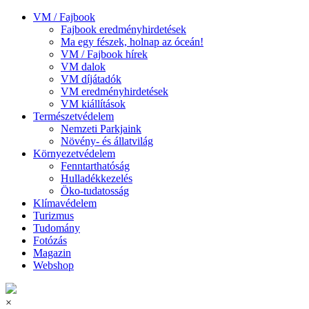
VM / Fajbook
Fajbook eredményhirdetések
Ma egy fészek, holnap az óceán!
VM / Fajbook hírek
VM dalok
VM díjátadók
VM eredményhirdetések
VM kiállítások
Természetvédelem
Nemzeti Parkjaink
Növény- és állatvilág
Környezetvédelem
Fenntarthatóság
Hulladékkezelés
Öko-tudatosság
Klímavédelem
Turizmus
Tudomány
Fotózás
Magazin
Webshop
×