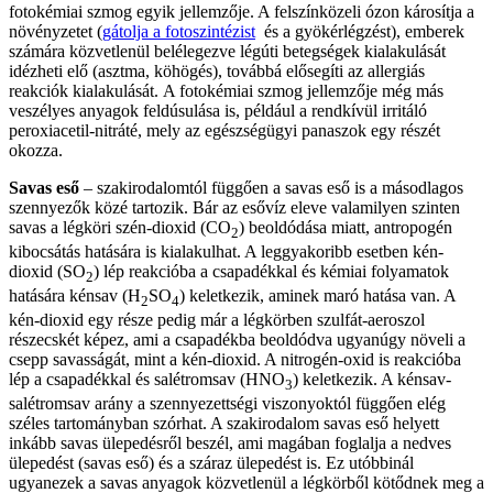
fotokémiai szmog egyik jellemzője. A felszínközeli ózon károsítja a
növényzetet (
gátolja a fotoszintézist
és a gyökérlégzést), emberek
számára közvetlenül belélegezve légúti betegségek kialakulását
idézheti elő (asztma, köhögés), továbbá elősegíti az allergiás
reakciók kialakulását. A fotokémiai szmog jellemzője még más
veszélyes anyagok feldúsulása is, például a rendkívül irritáló
peroxiacetil-nitráté, mely az egészségügyi panaszok egy részét
okozza.
Savas eső
– szakirodalomtól függően a savas eső is a másodlagos
szennyezők közé tartozik. Bár az esővíz eleve valamilyen szinten
savas a légköri szén-dioxid (CO
) beoldódása miatt, antropogén
2
kibocsátás hatására is kialakulhat. A leggyakoribb esetben kén-
dioxid (SO
) lép reakcióba a csapadékkal és kémiai folyamatok
2
hatására kénsav (H
SO
) keletkezik, aminek maró hatása van. A
2
4
kén-dioxid egy része pedig már a légkörben szulfát-aeroszol
részecskét képez, ami a csapadékba beoldódva ugyanúgy növeli a
csepp savasságát, mint a kén-dioxid. A nitrogén-oxid is reakcióba
lép a csapadékkal és salétromsav (HNO
) keletkezik. A kénsav-
3
salétromsav arány a szennyezettségi viszonyoktól függően elég
széles tartományban szórhat. A szakirodalom savas eső helyett
inkább savas ülepedésről beszél, ami magában foglalja a nedves
ülepedést (savas eső) és a száraz ülepedést is. Ez utóbbinál
ugyanezek a savas anyagok közvetlenül a légkörből kötődnek meg a