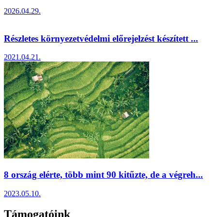
2026.04.29.
Részletes környezetvédelmi előrejelzést készített ...
2021.04.21.
8 ország elérte, több mint 90 kitűzte, de a végreh...
2023.05.10.
Támogatóink