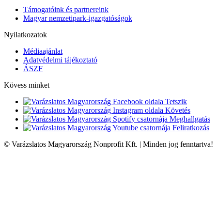
Támogatóink és partnereink
Magyar nemzetipark-igazgatóságok
Nyilatkozatok
Médiaajánlat
Adatvédelmi tájékoztató
ÁSZF
Kövess minket
Tetszik
Követés
Meghallgatás
Feliratkozás
© Varázslatos Magyarország Nonprofit Kft. | Minden jog fenntartva!