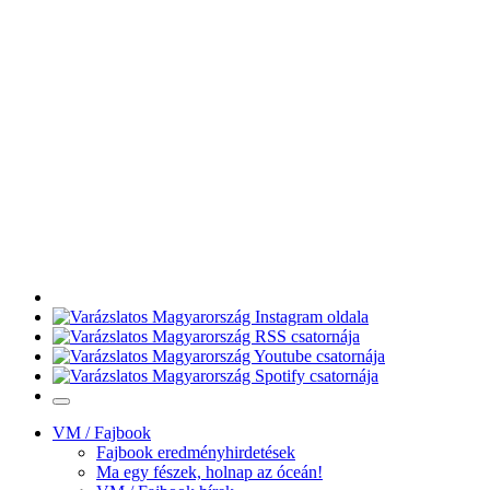
VM / Fajbook
Fajbook eredményhirdetések
Ma egy fészek, holnap az óceán!