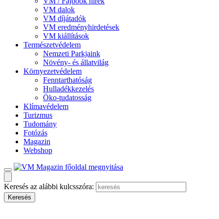
VM / Fajbook hírek
VM dalok
VM díjátadók
VM eredményhirdetések
VM kiállítások
Természetvédelem
Nemzeti Parkjaink
Növény- és állatvilág
Környezetvédelem
Fenntarthatóság
Hulladékkezelés
Öko-tudatosság
Klímavédelem
Turizmus
Tudomány
Fotózás
Magazin
Webshop
Keresés az alábbi kulcsszóra: