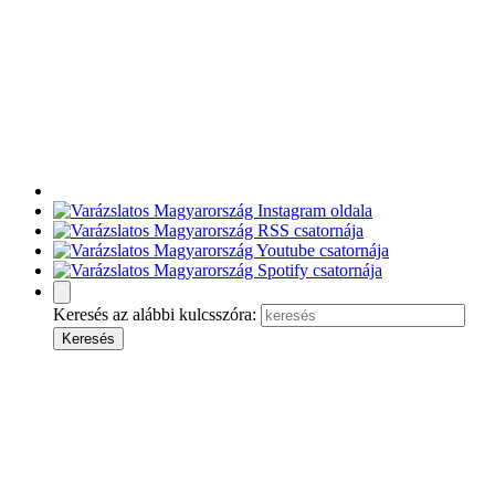
Keresés az alábbi kulcsszóra: