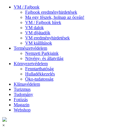
VM / Fajbook
Fajbook eredményhirdetések
Ma egy fészek, holnap az óceán!
VM / Fajbook hírek
VM dalok
VM díjátadók
VM eredményhirdetések
VM kiállítások
Természetvédelem
Nemzeti Parkjaink
Növény- és állatvilág
Környezetvédelem
Fenntarthatóság
Hulladékkezelés
Öko-tudatosság
Klímavédelem
Turizmus
Tudomány
Fotózás
Magazin
Webshop
×