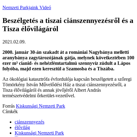
Nemzeti Parkjaink
Videó
Beszélgetés a tiszai ciánszennyezésről és a
Tisza élővilágáról
2021.02.09.
2000. január 30-án szakadt át a romániai Nagybánya melletti
aranybánya zagytározójának gátja, melynek következtében 100
ezer m³ cianid- és nehézfémtartalmú szennyvíz zúdult a Lápos
folyóba, majd ezen keresztül a Szamosba és a Tiszába.
Az ökológiai katasztrófa évfordulója kapcsán beszélgetett a szőregi
Tömörkény István Művelődési Ház a tiszai ciánszennyezésről, a
Tisza élővilágáról és annak jövőjéről Albert András
természetvédelmi őrkerület-vezetővel.
Forrás
Kiskunsági Nemzeti Park
Címkék
ciánszennyezés
élővilág
Kiskunsági Nemzeti Park