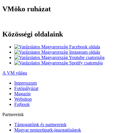
VMöko ruházat
Közösségi oldalaink
A VM világa
Impresszum
Fotópályázat
Magazin
Webshop
Fajbook
Partnereink
Támogatóink és partnereink
Magyar nemzetipark-igazgatóságok