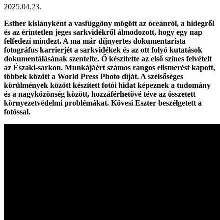
2025.04.23.
Esther kislányként a vasfüggöny mögött az óceánról, a hidegről
és az érintetlen jeges sarkvidékről álmodozott, hogy egy nap
felfedezi mindezt. A ma már díjnyertes dokumentarista
fotográfus karrierjét a sarkvidékek és az ott folyó kutatások
dokumentálásának szentelte. Ő készítette az első színes felvételt
az Északi-sarkon. Munkájáért számos rangos elismerést kapott,
többek között a World Press Photo díját. A szélsőséges
körülmények között készített fotói hidat képeznek a tudomány
és a nagyközönség között, hozzáférhetővé téve az összetett
környezetvédelmi problémákat. Kövesi Eszter beszélgetett a
fotóssal.