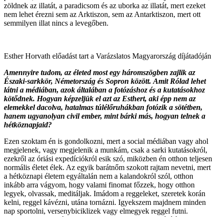
zöldnek az illatát, a paradicsom és az uborka az illatát, mert ezeket
nem lehet érezni sem az Arktiszon, sem az Antarktiszon, mert ott
semmilyen illat nincs a levegőben.
Esther Horvath előadást tart a Varázslatos Magyarország díjátadóján
Amennyire tudom, az életed most egy háromszögben zajlik az
Északi-sarkkör, Németország és Sopron között.
Amit Rólad lehet
látni a médiában, azok általában a fotózáshoz és a kutatásokhoz
kötődnek. Hogyan képzeljük el azt az Esthert, aki épp nem az
elemekkel dacolva, hatalmas túlélőruhákban fotózik a sötétben,
hanem ugyanolyan civil ember, mint bárki más, hogyan telnek a
hétköznapjaid?
Ezen szoktam én is gondolkozni, mert a social médiában vagy ahol
megjelenek, vagy megjelenik a munkám, csak a sarki kutatásokról,
ezekről az óriási expedíciókról esik szó, miközben én otthon teljesen
normális életet élek. Az egyik barátnőm szokott rajtam nevetni, mert
a hétköznapi életem egyáltalán nem a kalandokról szól, otthon
inkább arra vágyom, hogy valami finomat főzzek, hogy otthon
legyek, olvassak, meditáljak. Imádom a reggeleket, szeretek korán
kelni, reggel kávézni, utána tornázni. Igyekszem majdnem minden
nap sportolni, versenybiciklizek vagy elmegyek reggel futni.