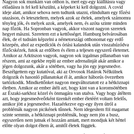
Nagyon sok munkám van otthon is, mert egy-egy kiállításra vagy
előadásra is fel kell készülni, a képeket ki kell dolgozni. A covid
ideje alatt, amikor sehova nem tudtunk utazni, elindultam egy főzési
utazáson, és leteszteltem, melyek azok az ételek, amelyek számomra
tényleg jók, és melyek azok, amelyek nem, és azóta szinte minden
nap főzök. Ha Sopronban vagyok, akkor viszont nagyon szeretek
hegyet mászni. Szeretem ezt a kettősséget. Hamburg belvárosában
élek, de el tudnám képzelni a németországi otthonomat egy erdő
közepén, ahol az expedíciók és óriási kalandok után visszahúzódva
főzőcskézek, futok az erdőben és élem a teljesen egyszerű életemet.
Amikor az Arktiszon vagyok, nagyon sok izgalmas pillanatban van
részem, ami az egekbe repíti az ember adrenalinját akár amikor a
jégen dolgozunk, akár a sötétben, vagy ha jön egy jegesmedve.
Beszélgettem egy kutatóval, aki az Orvosok Határok Nélkülnek
dolgozik és hasonló pillanatokat él át, amikor háborús övezetben
tartózkodik. Mindkettőnket nagyon megváltoztatott ez a hétköznapi
életben. Amikor az ember átéli azt, hogy kint van a koromsötétben
az Északi-sarkhoz közel és önmagára van utalva. Vagy hogy átéltem
azt, hogy jegesmedveőrként tizenkét ember életéért voltam felelős,
amikor jött a jegesmedve. Hazaérkezve egy-egy ilyen útról a
problémák nagyon picikének tűnnek. Nem idegesítem föl magamat
szinte semmin, a hétköznapi problémák, hogy nem jön a busz,
egyszerűen nem jutnak el hozzám amiatt, mert mondjuk két héttel
előtte olyan dolgot éltem át, amitől életek függtek.