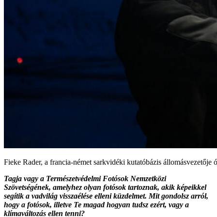
Fieke Rader, a francia-német sarkvidéki kutatóbázis állomásvezetőj
Tagja vagy a Természetvédelmi Fotósok Nemzetközi
Szövetségének, amelyhez olyan fotósok tartoznak, akik képeikkel
segítik a vadvilág visszaélése elleni küzdelmet. Mit gondolsz arról,
hogy a fotósok, illetve Te magad hogyan tudsz ezért, vagy a
klímaváltozás ellen tenni?