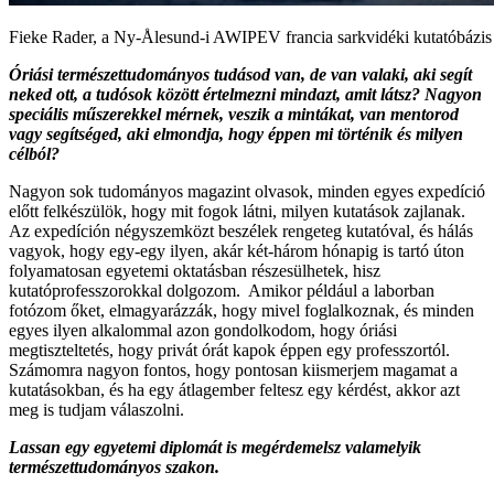
Fieke Rader, a Ny-Ålesund-i AWIPEV francia sarkvidéki kutatóbázis 
Óriási természettudományos tudásod van, de van valaki, aki segít
neked ott, a tudósok között értelmezni mindazt, amit látsz? Nagyon
speciális műszerekkel mérnek, veszik a mintákat, van mentorod
vagy segítséged, aki elmondja, hogy éppen mi történik és milyen
célból?
Nagyon sok tudományos magazint olvasok, minden egyes expedíció
előtt felkészülök, hogy mit fogok látni, milyen kutatások zajlanak.
Az expedíción négyszemközt beszélek rengeteg kutatóval, és hálás
vagyok, hogy egy-egy ilyen, akár két-három hónapig is tartó úton
folyamatosan egyetemi oktatásban részesülhetek, hisz
kutatóprofesszorokkal dolgozom. Amikor például a laborban
fotózom őket, elmagyarázzák, hogy mivel foglalkoznak, és minden
egyes ilyen alkalommal azon gondolkodom, hogy óriási
megtiszteltetés, hogy privát órát kapok éppen egy professzortól.
Számomra nagyon fontos, hogy pontosan kiismerjem magamat a
kutatásokban, és ha egy átlagember feltesz egy kérdést, akkor azt
meg is tudjam válaszolni.
Lassan egy egyetemi diplomát is megérdemelsz valamelyik
természettudományos szakon.