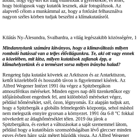
abban, hogy egy-két kis mag elültetődik a gyerekekbe, és lehet,
hogy biológusok vagy kutatók lesznek, akár fotográfusok. Az
alapvető célom a munkámmal az, hogy a fotózást felhasználva
nagyon széles körben tudjak beszélni a klímakutatásról.
Kilátás Ny-Ålesundra, Svalbardra, a világ legészakibb közösségére, 1
Mindannyiunk számára látványos, hogy a klímaváltozás milyen
romboló hatással van a teljes élővilágunkra. Te, aki ott vagy ennek
a közelében, mit látsz, milyen kutatások zajlanak épp, a
klímahelyzetünk és a természet sorsa milyen irányba halad?
Rengeteg fajta kutatást követek az Arktiszon és az Antarktiszon,
kettőt közelebbről és hosszabb távon is figyelemmel kísérek. Az
Alfred Wegener Intézet 1991 óta végez a Spitzbergákon
atmoszférikus méréseket. Minden egyes nap déli tizenkettőkor egy
időjárásballont engednek fel, ami különböző méréseket végez,
például hőmérséklet, szél, ózon, légnyomás. Ez alapján tudjuk azt,
hogy a Spitzbergák a globális felmelegedés központja, sehol máshol
nem melegszik ennyire gyorsan a környezet. 1991 óta 6-8 °C fokkal
növekedett az átlaghőmérséklet télen. 2019 óta járok a
Spitzbergákra, és ezeket a változásokat a saját szememmel látom,
például hogy a kutatóbázis szomszédságában lévő gleccser minden
egyes évben hány száz métert húzódik vissza. Az Alfred Wegener