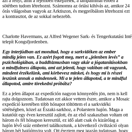
azt a fényt, amit a fejemben elképzelek, a lámpáimmal ebben a
sötétben tudom létrehozni. Számomra az óriási kihívás az, amikor 24
órás világosban vagyok az Arktiszon, és megpróbálom létrehozni ezt
a kontrasztot, de az sokkal nehezebb.
Charlotte Havermans, az Alfred Wegener Sark- és Tengerkutatási Intéz
telepít Kongsfjordenben.
Egy interjúdban azt mondtad, hogy a sarkvidéken az ember
mindig jelen van. Ez azért fogott meg, mert a „jelenben levés” a
pszichológiában, a buddhizmusban vagy akár a jógatanításokban
a mindfulness állapota, ami azt jelenti, hogy valóban ott vagyunk,
mindent érzékelünk, ami körbevesz minket, és hogy mi is részei
leszünk annak a mindennek. Mi a te jelen állapotod, a te mindful
állapotod, amire törekedni próbálsz?
Ez a jelen állapot az expedíción nagyon könnyedén jön, nem is kell
rajta dolgoznom. Tudatosan ezt akkor vettem észre, amikor a Mosaic
expedíció keretében több hónapot töltöttem el a sarkvidéki
sötétségben, közel az Északi-sarkhoz, a Polarstern hajón. Maga a
kutatóút egy éven keresztül zajlott, én az első szakaszban voltam ott
három és fél hónapon keresztül, ez idő alatt csak és kizárólag a
hajón lévő száz emberrel találkoztunk, a következő civilizáció olyan
három hét hajóútnyira volt. Ott éreztem meg igazán tudatosan, hogy