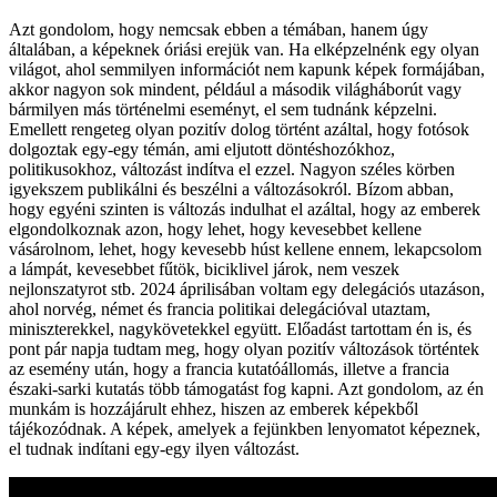
Azt gondolom, hogy nemcsak ebben a témában, hanem úgy
általában, a képeknek óriási erejük van. Ha elképzelnénk egy olyan
világot, ahol semmilyen információt nem kapunk képek formájában,
akkor nagyon sok mindent, például a második világháborút vagy
bármilyen más történelmi eseményt, el sem tudnánk képzelni.
Emellett rengeteg olyan pozitív dolog történt azáltal, hogy fotósok
dolgoztak egy-egy témán, ami eljutott döntéshozókhoz,
politikusokhoz, változást indítva el ezzel. Nagyon széles körben
igyekszem publikálni és beszélni a változásokról. Bízom abban,
hogy egyéni szinten is változás indulhat el azáltal, hogy az emberek
elgondolkoznak azon, hogy lehet, hogy kevesebbet kellene
vásárolnom, lehet, hogy kevesebb húst kellene ennem, lekapcsolom
a lámpát, kevesebbet fűtök, biciklivel járok, nem veszek
nejlonszatyrot stb. 2024 áprilisában voltam egy delegációs utazáson,
ahol norvég, német és francia politikai delegációval utaztam,
miniszterekkel, nagykövetekkel együtt. Előadást tartottam én is, és
pont pár napja tudtam meg, hogy olyan pozitív változások történtek
az esemény után, hogy a francia kutatóállomás, illetve a francia
északi-sarki kutatás több támogatást fog kapni. Azt gondolom, az én
munkám is hozzájárult ehhez, hiszen az emberek képekből
tájékozódnak. A képek, amelyek a fejünkben lenyomatot képeznek,
el tudnak indítani egy-egy ilyen változást.