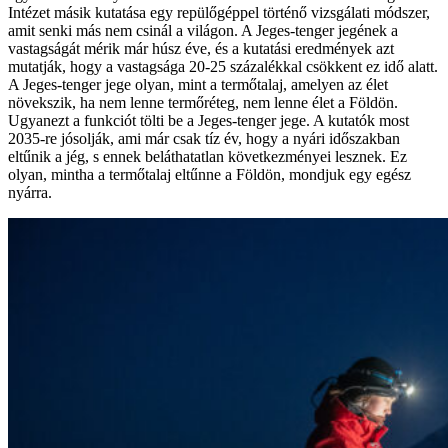
Intézet másik kutatása egy repülőgéppel történő vizsgálati módszer,
amit senki más nem csinál a világon. A Jeges-tenger jegének a
vastagságát mérik már húsz éve, és a kutatási eredmények azt
mutatják, hogy a vastagsága 20-25 százalékkal csökkent ez idő alatt.
A Jeges-tenger jege olyan, mint a termőtalaj, amelyen az élet
növekszik, ha nem lenne termőréteg, nem lenne élet a Földön.
Ugyanezt a funkciót tölti be a Jeges-tenger jege. A kutatók most
2035-re jósolják, ami már csak tíz év, hogy a nyári időszakban
eltűnik a jég, s ennek beláthatatlan következményei lesznek. Ez
olyan, mintha a termőtalaj eltűnne a Földön, mondjuk egy egész
nyárra.