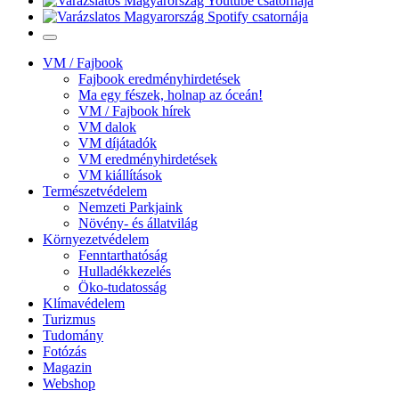
VM / Fajbook
Fajbook eredményhirdetések
Ma egy fészek, holnap az óceán!
VM / Fajbook hírek
VM dalok
VM díjátadók
VM eredményhirdetések
VM kiállítások
Természetvédelem
Nemzeti Parkjaink
Növény- és állatvilág
Környezetvédelem
Fenntarthatóság
Hulladékkezelés
Öko-tudatosság
Klímavédelem
Turizmus
Tudomány
Fotózás
Magazin
Webshop