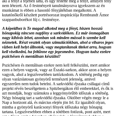
aki a fényt a fejében látta, és úgy festette meg a fényt, amilyen fény
nem létezett. Az ő festményeit tanulmányozva igyekszem az én
munkámat is ebben a hasonló fényjátékban megalkotni. A
kutatónőkről készített portrésorozat inspirációja Rembrandt Ámor
szappanbuborékot fúj c. festménye.
A képeidhez is Te magad alkotod meg a fényt, hiszen hosszú
hónapokig nincsen napfény a sarkvidéken. Ez már önmagában
nagy kihívás lehet, azonban sok minden mással is szembe kell
néznetek. Részt vesztek olyan szimulációkban, ahol a viharos jeges
vízben kell helyt állnotok, vagy megtanítanak titeket arra, hogyan
kell viselkedni, ha feltűnne egy jegesmedve. Hogyan tudsz ezekre
pszichésen és mentálisan készülni?
Pszichésen és mentálisan ezekre nem kell felkészülni, mert amikor
ezen a helyen vagyok, vagy az Északi-sarkon, akkor azon a helyen
vagyok, ahol a legszívesebben tartózkodom. A sötétség pedig egy
olyan varázslatosan gyönyörű természeti jelenség, amivel
egyszerűen nem tudok betelni. A sarkvidéki éjszaka csillagai című
projekt révén beszélgettem a Spitzbergákon élő emberekkel, és ők is
azt mondják, hogy számukra a leggyönyörűbb időszak a sötétség.
Négy hónapig tart a sarkvidéki éjszaka. Október végén megy le a
Nap a horizont alá, és március elején jön fel. Ez igazából olyan,
mintha a gyönyörű karácsonyi fények időszaka négy hónapig
tartana. Legszívesebben ebben a sötétben fotózok, pont azért, mert