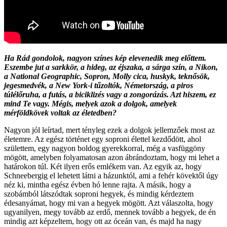
Ha Rád gondolok, nagyon színes kép elevenedik meg előttem.
Eszembe jut a sarkkör, a hideg, az éjszaka, a sárga szín, a Nikon,
a National Geographic, Sopron, Molly cica, huskyk, teknősök,
jegesmedvék, a New York-i tűzoltók, Németország, a piros
túlélőruha, a futás, a biciklizés vagy a zongorázás. Azt hiszem, ez
mind Te vagy. Mégis, melyek azok a dolgok, amelyek
mérföldkövek voltak az életedben?
Nagyon jól leírtad, mert tényleg ezek a dolgok jellemzőek most az
életemre. Az egész történet egy soproni élettel kezdődött, ahol
születtem, egy nagyon boldog gyerekkorral, még a vasfüggöny
mögött, amelyben folyamatosan azon ábrándoztam, hogy mi lehet a
határokon túl. Két ilyen erős emlékem van. Az egyik az, hogy
Schneebergig el lehetett látni a házunktól, ami a fehér kövektől úgy
néz ki, mintha egész évben hó lenne rajta. A másik, hogy a
szobámból látszódtak soproni hegyek, és mindig kérdeztem
édesanyámat, hogy mi van a hegyek mögött. Azt válaszolta, hogy
ugyanilyen, megy tovább az erdő, mennek tovább a hegyek, de én
mindig azt képzeltem, hogy ott az óceán van, és majd ha nagy