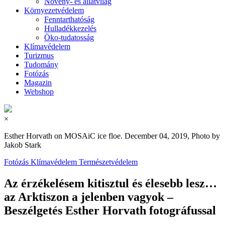
Növény- és állatvilág
Környezetvédelem
Fenntarthatóság
Hulladékkezelés
Öko-tudatosság
Klímavédelem
Turizmus
Tudomány
Fotózás
Magazin
Webshop
×
Esther Horvath on MOSAiC ice floe. December 04, 2019, Photo by
Jakob Stark
Fotózás
Klímavédelem
Természetvédelem
Az érzékelésem kitisztul és élesebb lesz…
az Arktiszon a jelenben vagyok –
Beszélgetés Esther Horvath fotográfussal