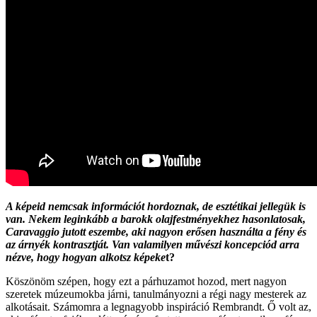
A képeid nemcsak információt hordoznak, de esztétikai jellegük is
van. Nekem leginkább a barokk olajfestményekhez hasonlatosak,
Caravaggio jutott eszembe, aki nagyon erősen használta a fény és
az árnyék kontrasztját. Van valamilyen művészi koncepciód arra
nézve, hogy hogyan alkotsz képeke
t?
Köszönöm szépen, hogy ezt a párhuzamot hozod, mert nagyon
szeretek múzeumokba járni, tanulmányozni a régi nagy mesterek az
alkotásait. Számomra a legnagyobb inspiráció Rembrandt. Ő volt az,