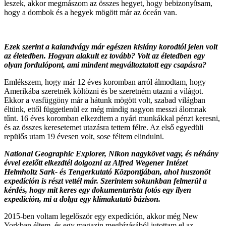
leszek, akkor megmászom az összes hegyet, hogy bebizonyítsam,
hogy a dombok és a hegyek mögött már az óceán van.
Ezek szerint a kalandvágy már egészen kislány korodtól jelen volt
az életedben. Hogyan alakult ez tovább? Volt az életedben egy
olyan fordulópont, ami mindent megváltoztatott egy csapásra?
Emlékszem, hogy már 12 éves koromban arról álmodtam, hogy
Amerikába szeretnék költözni és be szeretném utazni a világot.
Ekkor a vasfüggöny már a hátunk mögött volt, szabad világban
éltünk, ettől függetlenül ez még mindig nagyon messzi álomnak
tűnt. 16 éves koromban elkezdtem a nyári munkákkal pénzt keresni,
és az összes keresetemet utazásra tettem félre. Az első egyedüli
repülős utam 19 évesen volt, sose féltem elindulni.
National Geographic Explorer, Nikon nagykövet vagy, és néhány
évvel ezelőtt elkezdtél dolgozni az Alfred Wegener Intézet
Helmholtz Sark- és Tengerkutató Központjában, ahol huszonöt
expedíción is részt vettél már. Szerintem sokunkban felmerül a
kérdés, hogy mit keres egy dokumentarista fotós egy ilyen
expedíción, mi a dolga egy klímakutató bázison.
2015-ben voltam legelőször egy expedíción, akkor még New
Yorkban éltem, és egy magazin megbízásából jutottam el az