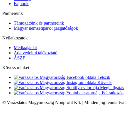
Fajbook
Partnereink
Támogatóink és partnereink
Magyar nemzetipark-igazgatóságok
Nyilatkozatok
Médiaajánlat
Adatvédelmi tájékoztató
ÁSZF
Kövess minket
Tetszik
Követés
Meghallgatás
Feliratkozás
© Varázslatos Magyarország Nonprofit Kft. | Minden jog fenntartva!