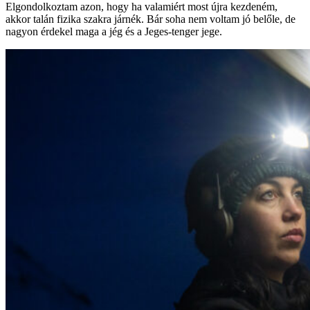
Elgondolkoztam azon, hogy ha valamiért most újra kezdeném,
akkor talán fizika szakra járnék. Bár soha nem voltam jó belőle, de
nagyon érdekel maga a jég és a Jeges-tenger jege.