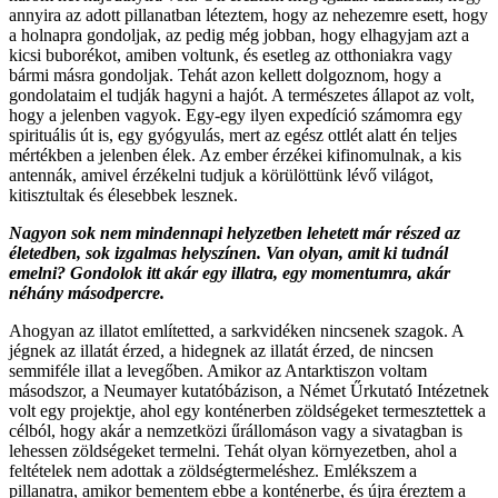
annyira az adott pillanatban léteztem, hogy az nehezemre esett, hogy
a holnapra gondoljak, az pedig még jobban, hogy elhagyjam azt a
kicsi buborékot, amiben voltunk, és esetleg az otthoniakra vagy
bármi másra gondoljak. Tehát azon kellett dolgoznom, hogy a
gondolataim el tudják hagyni a hajót. A természetes állapot az volt,
hogy a jelenben vagyok. Egy-egy ilyen expedíció számomra egy
spirituális út is, egy gyógyulás, mert az egész ottlét alatt én teljes
mértékben a jelenben élek. Az ember érzékei kifinomulnak, a kis
antennák, amivel érzékelni tudjuk a körülöttünk lévő világot,
kitisztultak és élesebbek lesznek.
Nagyon sok nem mindennapi helyzetben lehetett már részed az
életedben, sok izgalmas helyszínen. Van olyan, amit ki tudnál
emelni? Gondolok itt akár egy illatra, egy momentumra, akár
néhány másodpercre.
Ahogyan az illatot említetted, a sarkvidéken nincsenek szagok. A
jégnek az illatát érzed, a hidegnek az illatát érzed, de nincsen
semmiféle illat a levegőben. Amikor az Antarktiszon voltam
másodszor, a Neumayer kutatóbázison, a Német Űrkutató Intézetnek
volt egy projektje, ahol egy konténerben zöldségeket termesztettek a
célból, hogy akár a nemzetközi űrállomáson vagy a sivatagban is
lehessen zöldségeket termelni. Tehát olyan környezetben, ahol a
feltételek nem adottak a zöldségtermeléshez. Emlékszem a
pillanatra, amikor bementem ebbe a konténerbe, és újra éreztem a