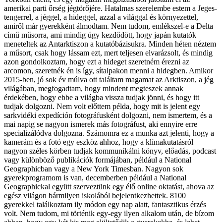
amerikai parti őrség jégtörőjére. Hatalmas szerelembe estem a Jeges-
tengerrel, a jéggel, a hideggel, azzal a világgal és környezettel,
amiről már gyerekként álmodtam. Nem tudom, emlékszel-e a Delta
című műsorra, ami mindig úgy kezdődött, hogy japán kutatók
meneteltek az Antarktiszon a kutatóbázisukra. Minden héten néztem
a műsort, csak hogy lássam ezt, mert teljesen elvarázsolt, és mindig
azon gondolkoztam, hogy ezt a hideget szeretném érezni az
arcomon, szeretnék én is így, sítalpakon menni a hidegben. Amikor
2015-ben, jó sok év múlva ott találtam magamat az Arktiszon, a jég
világában, megfogadtam, hogy mindent megteszek annak
érdekében, hogy ebbe a világba vissza tudjak jönni, és hogy itt
tudjak dolgozni. Nem volt előttem példa, hogy mit is jelent egy
sarkvidéki expedíción fotográfusként dolgozni, nem ismertem, és a
mai napig se nagyon ismerek más fotográfust, aki ennyire erre
specializálódva dolgozna. Számomra ez a munka azt jelenti, hogy a
kamerám és a fotó egy eszköz ahhoz, hogy a klímakutatásról
nagyon széles körben tudjak kommunikálni könyv, előadás, podcast
vagy különböző publikációk formájában, például a National
Geographicban vagy a New York Timesban. Nagyon sok
gyerekprogramom is van, decemberben például a National
Geographickal együtt szerveztünk egy élő online oktatást, ahova az
egész világon bármilyen iskolából bejelentkezhettek. 8100
gyerekkel találkoztam ily módon egy nap alatt, fantasztikus érzés
volt. Nem tudom, mi történik egy-egy ilyen alkalom után, de bízom