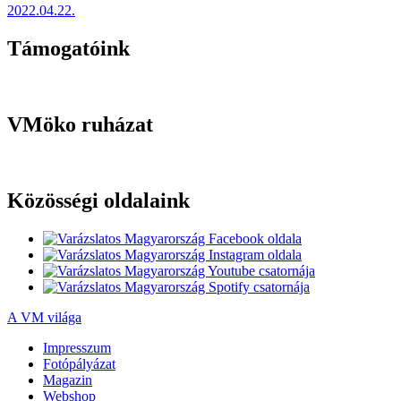
2022.04.22.
Támogatóink
VMöko ruházat
Közösségi oldalaink
A VM világa
Impresszum
Fotópályázat
Magazin
Webshop