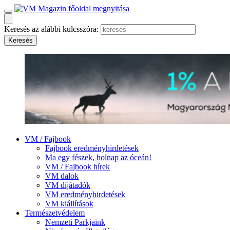
Keresés az alábbi kulcsszóra:
VM / Fajbook
Fajbook eredményhirdetések
Ma egy fészek, holnap az óceán!
VM / Fajbook hírek
VM dalok
VM díjátadók
VM eredményhirdetések
VM kiállítások
Természetvédelem
Nemzeti Parkjaink