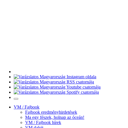
VM / Fajbook
Fajbook eredményhirdetések
Ma egy fészek, holnap az óceán!
VM / Fajbook hírek
VM dalok