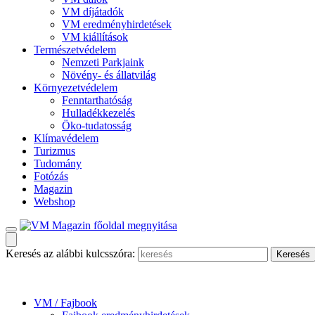
VM díjátadók
VM eredményhirdetések
VM kiállítások
Természetvédelem
Nemzeti Parkjaink
Növény- és állatvilág
Környezetvédelem
Fenntarthatóság
Hulladékkezelés
Öko-tudatosság
Klímavédelem
Turizmus
Tudomány
Fotózás
Magazin
Webshop
Keresés az alábbi kulcsszóra:
VM / Fajbook