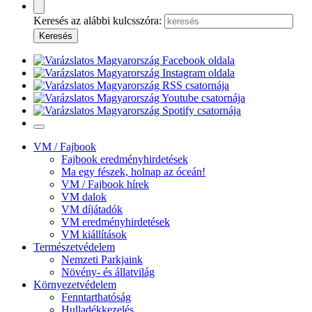
Keresés az alábbi kulcsszóra:
VM / Fajbook
Fajbook eredményhirdetések
Ma egy fészek, holnap az óceán!
VM / Fajbook hírek
VM dalok
VM díjátadók
VM eredményhirdetések
VM kiállítások
Természetvédelem
Nemzeti Parkjaink
Növény- és állatvilág
Környezetvédelem
Fenntarthatóság
Hulladékkezelés