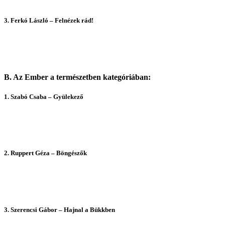
3.
Ferkó László – Felnézek rád!
B. Az Ember a természetben kategóriában:
1. Szab
ó Csaba – Gyülekező
2.
Ruppert Géza – Böngészők
3.
Szerencsi Gábor – Hajnal a Bükkben