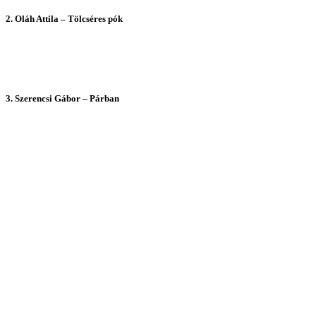
2.
Oláh Attila – Tölcséres pók
3.
Szerencsi Gábor – Párban