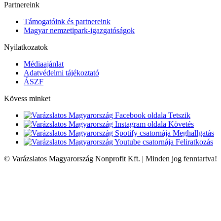
Partnereink
Támogatóink és partnereink
Magyar nemzetipark-igazgatóságok
Nyilatkozatok
Médiaajánlat
Adatvédelmi tájékoztató
ÁSZF
Kövess minket
Tetszik
Követés
Meghallgatás
Feliratkozás
© Varázslatos Magyarország Nonprofit Kft. | Minden jog fenntartva!