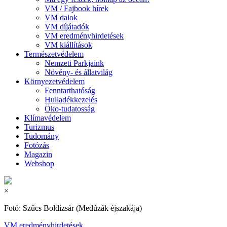
VM / Fajbook hírek
VM dalok
VM díjátadók
VM eredményhirdetések
VM kiállítások
Természetvédelem
Nemzeti Parkjaink
Növény- és állatvilág
Környezetvédelem
Fenntarthatóság
Hulladékkezelés
Öko-tudatosság
Klímavédelem
Turizmus
Tudomány
Fotózás
Magazin
Webshop
×
Fotó: Szűcs Boldizsár (Medúzák éjszakája)
VM eredményhirdetések