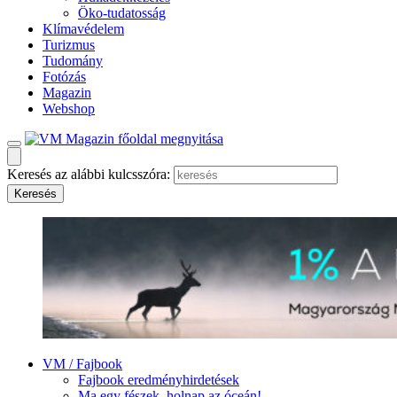
Öko-tudatosság
Klímavédelem
Turizmus
Tudomány
Fotózás
Magazin
Webshop
Keresés az alábbi kulcsszóra:
VM / Fajbook
Fajbook eredményhirdetések
Ma egy fészek, holnap az óceán!