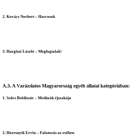
2.
Kovács Norbert – Harcosok
3.
Hargitai László – Megfogtalak!
A.3. A Varázslatos Magyarország egyéb állatai kategóriában:
1. Szűcs Boldizs
ár – Medúzák éjszakáj
a
2.
Horesnyík Ervin – Falatozás az esőben