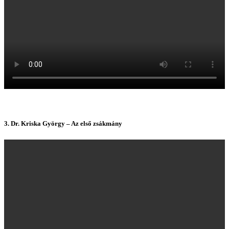
3.
Dr. Kriska György – Az első zsákmán
y