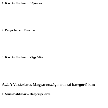
1. Kasz
ás Norbert – Bújócska
2.
Potyó Imre – Fuvallat
3.
Kaszás Norbert – Vágyódás
A.2. A Varázslatos Magyarország madarai kategóriában:
1. Szűcs Boldizs
ár – Halperspektíva