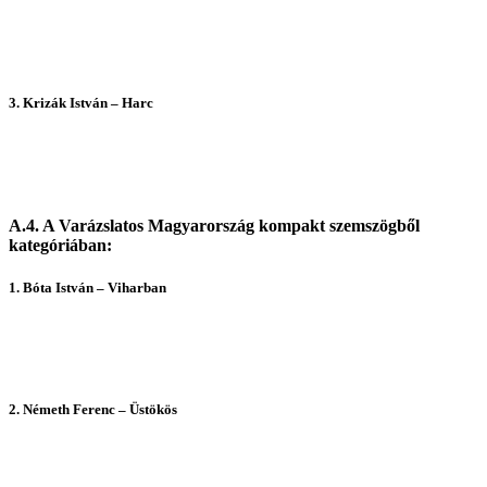
3.
Krizák István – Harc
A.4. A Varázslatos Magyarország kompakt szemszögből
kategóriában:
1.
Bóta István – Viharban
2. N
émeth Ferenc – Üstökös