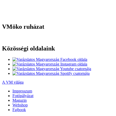
VMöko ruházat
Közösségi oldalaink
A VM világa
Impresszum
Fotópályázat
Magazin
Webshop
Fajbook