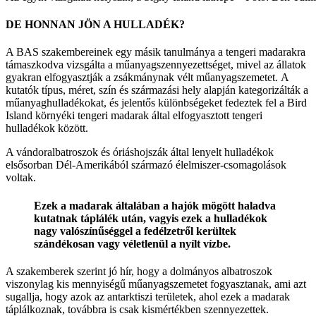
DE HONNAN JÖN A HULLADÉK?
A BAS szakembereinek egy másik tanulmánya a tengeri madarakra
támaszkodva vizsgálta a műanyagszennyezettséget, mivel az állatok
gyakran elfogyasztják a zsákmánynak vélt műanyagszemetet. A
kutatók típus, méret, szín és származási hely alapján kategorizálták a
műanyaghulladékokat, és jelentős különbségeket fedeztek fel a Bird
Island környéki tengeri madarak által elfogyasztott tengeri
hulladékok között.
A vándoralbatroszok és óriáshojszák által lenyelt hulladékok
elsősorban Dél-Amerikából származó élelmiszer-csomagolások
voltak.
Ezek a madarak általában a hajók mögött haladva
kutatnak táplálék után, vagyis ezek a hulladékok
nagy valószínűséggel a fedélzetről kerültek
szándékosan vagy véletlenül a nyílt vízbe.
A szakemberek szerint jó hír, hogy a dolmányos albatroszok
viszonylag kis mennyiségű műanyagszemetet fogyasztanak, ami azt
sugallja, hogy azok az antarktiszi területek, ahol ezek a madarak
táplálkoznak, továbbra is csak kismértékben szennyezettek.