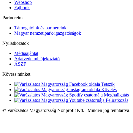
Webshop
Fajbook
Partnereink
Támogatóink és partnereink
Magyar nemzetipark-igazgatóságok
Nyilatkozatok
Médiaajánlat
Adatvédelmi tájékoztató
ÁSZF
Kövess minket
Tetszik
Követés
Meghallgatás
Feliratkozás
© Varázslatos Magyarország Nonprofit Kft. | Minden jog fenntartva!