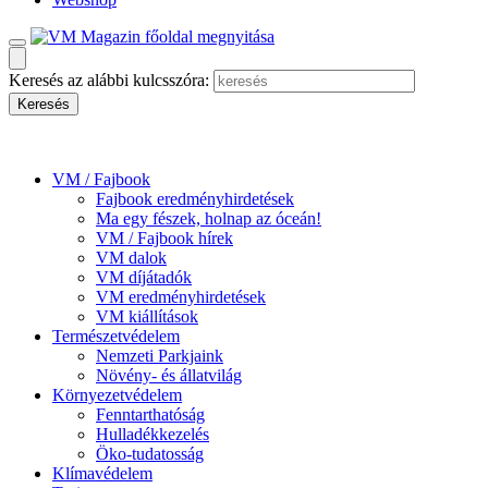
Keresés az alábbi kulcsszóra:
VM / Fajbook
Fajbook eredményhirdetések
Ma egy fészek, holnap az óceán!
VM / Fajbook hírek
VM dalok
VM díjátadók
VM eredményhirdetések
VM kiállítások
Természetvédelem
Nemzeti Parkjaink
Növény- és állatvilág
Környezetvédelem
Fenntarthatóság
Hulladékkezelés
Öko-tudatosság
Klímavédelem