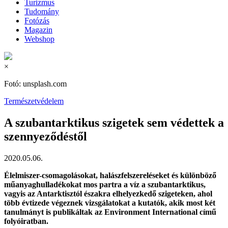
Turizmus
Tudomány
Fotózás
Magazin
Webshop
×
Fotó: unsplash.com
Természetvédelem
A szubantarktikus szigetek sem védettek a
szennyeződéstől
2020.05.06.
Élelmiszer-csomagolásokat, halászfelszereléseket és különböző
műanyaghulladékokat mos partra a víz a szubantarktikus,
vagyis az Antarktisztól északra elhelyezkedő szigeteken, ahol
több évtizede végeznek vizsgálatokat a kutatók, akik most két
tanulmányt is publikáltak az Environment International című
folyóiratban.