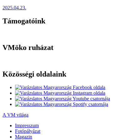
2025.04.23.
Támogatóink
VMöko ruházat
Közösségi oldalaink
A VM világa
Impresszum
Fotópályázat
Magazin