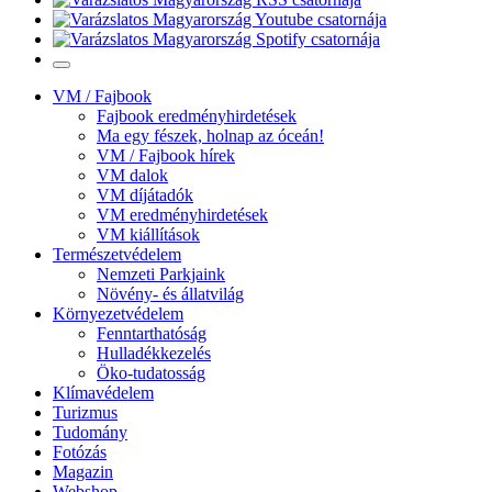
VM / Fajbook
Fajbook eredményhirdetések
Ma egy fészek, holnap az óceán!
VM / Fajbook hírek
VM dalok
VM díjátadók
VM eredményhirdetések
VM kiállítások
Természetvédelem
Nemzeti Parkjaink
Növény- és állatvilág
Környezetvédelem
Fenntarthatóság
Hulladékkezelés
Öko-tudatosság
Klímavédelem
Turizmus
Tudomány
Fotózás
Magazin
Webshop