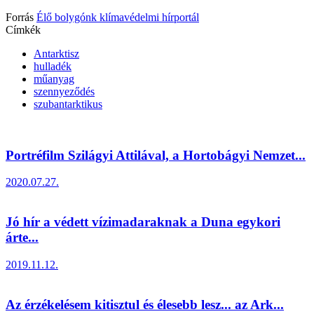
Forrás
Élő bolygónk klímavédelmi hírportál
Címkék
Antarktisz
hulladék
műanyag
szennyeződés
szubantarktikus
Portréfilm Szilágyi Attilával, a Hortobágyi Nemzet...
2020.07.27.
Jó hír a védett vízimadaraknak a Duna egykori
árte...
2019.11.12.
Az érzékelésem kitisztul és élesebb lesz... az Ark...