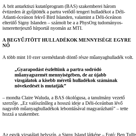
A brit antarktiszi kutatóprogram (BAS) szakemberei három
évtizeden át gyűjtötték a partra vetődő tengeri hulladékot a Déli-
Atlanti-óceánon fekvő Bird Islanden, valamint a Déli-óceánon
elterülő Signy Islanden – számolt be a a PhysOrg tudományos-
ismeretterjesztő hírportál nyomán az MTI.
A BEGYŰJTÖTT HULLADÉKOK MENNYISÉGE EGYRE
NŐ
A több mint 10 ezer szemétdarab döntő része műanyaghulladék volt.
„Gyarapodást észleltünk a partra sodródó
műanyagszemét mennyiségében, de az újabb
vizsgálatok a kisebb méretű hulladékok számának
növekedését is mutatják”
– mondta Claire Waluda, a BAS ökológusa, a tanulmány vezető
szerzője. „Ez valószínűleg a hosszú ideje a Déli-óceánban lévő
nagyobb műanyaghulladékok lebomlásával magyarázható” – tette
hozzá a szakember.
Az egyik vizsgálati helyszín, a Signy Island látképe – Fotó: Ben Tu