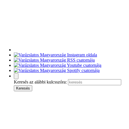
Keresés az alábbi kulcsszóra: