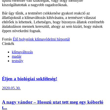
típusú élelemre van szükségük, vagy hogy mennyire
kiszolgáltatottak a nagyobb ragadozóknak.
Bár úgy tűnik, a testméret csökkenése gyakori reakció az
állatfajoknál a klímaváltozás kihívásaira, a természet válaszai
eltérőek is lehetnek. Lehetséges, hogy bizonyos állatok extrémebb
átalakuláson mennek keresztül, ahogy az sem kizárt, hogy mások
éppen növekedni fognak.
Forrás
Élő bolygónk klímavédelmi hírportál
Címkék
klímaváltozás
madár
testsúly
Éljen a biológiai sokféleség!
2020.05.30.
A nagy vándor – Hosszú utat tett meg egy kóborló
t...