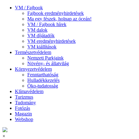
VM / Fajbook
Fajbook eredményhirdetések
Ma egy fészek, holnap az óceán!
VM / Fajbook hírek
VM dalok
VM díjátadók
VM eredményhirdetések
VM kiállítások
Természetvédelem
Nemzeti Parkjaink
Növény- és állatvilág
Környezetvédelem
Fenntarthatóság
Hulladékkezelés
Öko-tudatosság
Klímavédelem
Turizmus
Tudomány
Fotózás
Magazin
Webshop
×