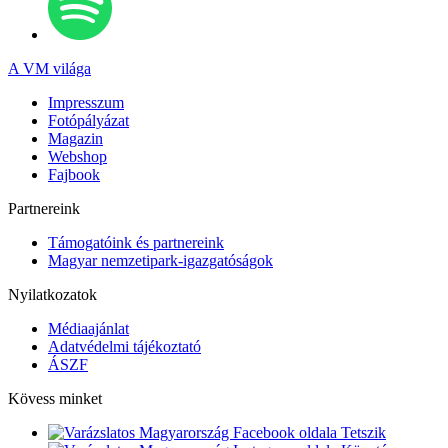
A VM világa
Impresszum
Fotópályázat
Magazin
Webshop
Fajbook
Partnereink
Támogatóink és partnereink
Magyar nemzetipark-igazgatóságok
Nyilatkozatok
Médiaajánlat
Adatvédelmi tájékoztató
ÁSZF
Kövess minket
Tetszik