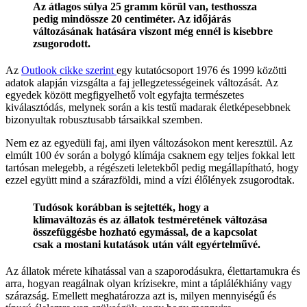
Az átlagos súlya 25 gramm körül van, testhossza
pedig mindössze 20 centiméter. Az időjárás
változásának hatására viszont még ennél is kisebbre
zsugorodott.
Az
Outlook cikke szerint
egy kutatócsoport 1976 és 1999 közötti
adatok alapján vizsgálta a faj jellegzetességeinek változását. Az
egyedek között megfigyelhető volt egyfajta természetes
kiválasztódás, melynek során a kis testű madarak életképesebbnek
bizonyultak robusztusabb társaikkal szemben.
Nem ez az egyedüli faj, ami ilyen változásokon ment keresztül. Az
elmúlt 100 év során a bolygó klímája csaknem egy teljes fokkal lett
tartósan melegebb, a régészeti leletekből pedig megállapítható, hogy
ezzel együtt mind a szárazföldi, mind a vízi élőlények zsugorodtak.
Tudósok korábban is sejtették, hogy a
klímaváltozás és az állatok testméretének változása
összefüggésbe hozható egymással, de a kapcsolat
csak a mostani kutatások után vált egyértelművé.
Az állatok mérete kihatással van a szaporodásukra, élettartamukra és
arra, hogyan reagálnak olyan krízisekre, mint a táplálékhiány vagy
szárazság. Emellett meghatározza azt is, milyen mennyiségű és