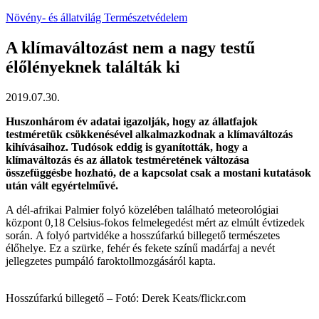
Növény- és állatvilág
Természetvédelem
A klímaváltozást nem a nagy testű
élőlényeknek találták ki
2019.07.30.
Huszonhárom év adatai igazolják, hogy az állatfajok
testméretük csökkenésével alkalmazkodnak a klímaváltozás
kihívásaihoz. Tudósok eddig is gyanították, hogy a
klímaváltozás és az állatok testméretének változása
összefüggésbe hozható, de a kapcsolat csak a mostani kutatások
után vált egyértelművé.
A dél-afrikai Palmier folyó közelében található meteorológiai
központ 0,18 Celsius-fokos felmelegedést mért az elmúlt évtizedek
során. A folyó partvidéke a hosszúfarkú billegető természetes
élőhelye. Ez a szürke, fehér és fekete színű madárfaj a nevét
jellegzetes pumpáló faroktollmozgásáról kapta.
Hosszúfarkú billegető –
Fotó: Derek Keats/flickr.com