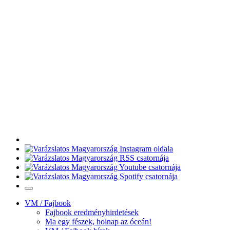
VM / Fajbook
Fajbook eredményhirdetések
Ma egy fészek, holnap az óceán!