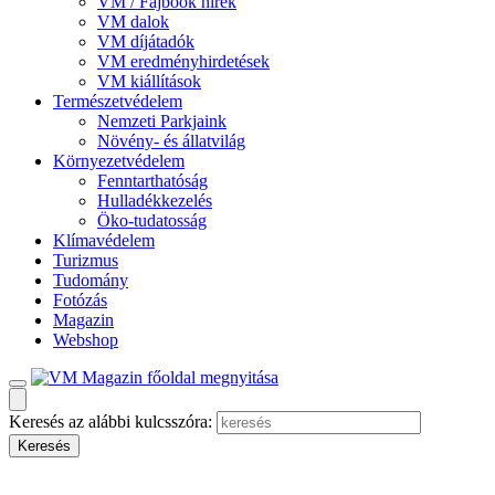
VM / Fajbook hírek
VM dalok
VM díjátadók
VM eredményhirdetések
VM kiállítások
Természetvédelem
Nemzeti Parkjaink
Növény- és állatvilág
Környezetvédelem
Fenntarthatóság
Hulladékkezelés
Öko-tudatosság
Klímavédelem
Turizmus
Tudomány
Fotózás
Magazin
Webshop
Keresés az alábbi kulcsszóra: