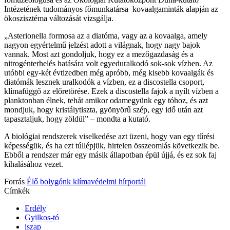
Intézetének tudományos főmunkatársa kovaalgaminták alapján az
ökoszisztéma változását vizsgálja.
„Asterionella formosa az a diatóma, vagy az a kovaalga, amely
nagyon egyértelmű jelzést adott a világnak, hogy nagy bajok
vannak. Most azt gondoljuk, hogy ez a mezőgazdaság és a
nitrogénterhelés hatására volt egyeduralkodó sok-sok vízben. Az
utóbbi egy-két évtizedben még apróbb, még kisebb kovaalgák és
diatómák lesznek uralkodók a vízben, ez a discostella csoport,
klímafüggő az előretörése. Ezek a discostella fajok a nyílt vízben a
planktonban élnek, tehát amikor odamegyünk egy tóhoz, és azt
mondjuk, hogy kristálytiszta, gyönyörű szép, egy idő után azt
tapasztaljuk, hogy zöldül” – mondta a kutató.
A biológiai rendszerek viselkedése azt üzeni, hogy van egy tűrési
képességük, és ha ezt túllépjük, hirtelen összeomlás következik be.
Ebből a rendszer már egy másik állapotban épül újjá, és ez sok faj
kihalásához vezet.
Forrás
Élő bolygónk klímavédelmi hírportál
Címkék
Erdély
Gyilkos-tó
iszap