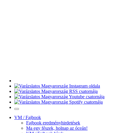
VM / Fajbook
Fajbook eredményhirdetések
Ma egy fészek, holnap az óceán!