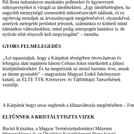
Pál Ilona tudományos munkatárs polleneket és úgynevezett
mikropernyéket is vizsgál az üledékekben. „Egy üledékrétegben, ha
nagyobb mennyiségű szenesedett mikrorészecskét találunk, és ez
egybevág mondjuk az árvaszúnyogok megjelenésével, olyanokéval,
amelyek melegebb periódust jeleznek, számunkra ez köthető mind
klimatikus változásokhoz, mind pedig antropogén hatáshoz is, de
nyilván több tényezőt kell megvizsgálni” – mondta.
GYORS FELMELEGEDÉS
„Azt tapasztaljuk, hogy a Kárpátok térségében ötven-hatvan év
leforgása alatt majdnem három Celsius-fokot emelkedett a júliusi
középhőmérséklet. És ha megnézzük az utolsó harminc évet, annak
az üteme gyorsabb” – magyarázta Magyari Enikő őskörnyezet-
kutató, az ELTE TTK Környezet- és Tájföldrajzi Tanszékének
vezetője.
A Kárpátok hegyi tavai segítenek a klímaváltozás megértésében – Fo
ELTŰNNEK A KRISTÁLYTISZTA VIZEK
Buckó Krisztina, a Magyar Természettudományi Múzeum
főmuzeológusa és az Ökológiai Kutatóközpont Duna-kutató