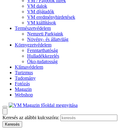
VM / Fajbook hírek
VM dalok
VM díjátadók
VM eredményhirdetések
VM kiállítások
Természetvédelem
Nemzeti Parkjaink
Növény- és állatvilág
Környezetvédelem
Fenntarthatóság
Hulladékkezelés
Öko-tudatosság
Klímavédelem
Turizmus
Tudomány
Fotózás
Magazin
Webshop
Keresés az alábbi kulcsszóra: