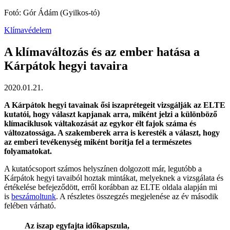
Fotó: Gór Ádám (Gyilkos-tó)
Klímavédelem
A klímaváltozás és az ember hatása a
Kárpátok hegyi tavaira
2020.01.21.
A Kárpátok hegyi tavainak ősi iszaprétegeit vizsgálják az ELTE
kutatói, hogy választ kapjanak arra, miként jelzi a különböző
klímaciklusok váltakozását az egykor élt fajok száma és
változatossága. A szakemberek arra is keresték a választ, hogy
az emberi tevékenység miként borítja fel a természetes
folyamatokat.
A kutatócsoport számos helyszínen dolgozott már, legutóbb a
Kárpátok hegyi tavaiból hoztak mintákat, melyeknek a vizsgálata és
értékelése befejeződött, erről korábban az ELTE oldala alapján mi
is
beszámoltunk
. A részletes összegzés megjelenése az év második
felében várható.
Az iszap egyfajta időkapszula,