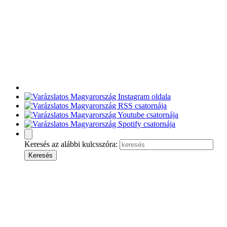
Keresés az alábbi kulcsszóra: