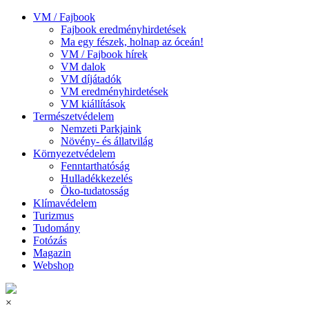
VM / Fajbook
Fajbook eredményhirdetések
Ma egy fészek, holnap az óceán!
VM / Fajbook hírek
VM dalok
VM díjátadók
VM eredményhirdetések
VM kiállítások
Természetvédelem
Nemzeti Parkjaink
Növény- és állatvilág
Környezetvédelem
Fenntarthatóság
Hulladékkezelés
Öko-tudatosság
Klímavédelem
Turizmus
Tudomány
Fotózás
Magazin
Webshop
×