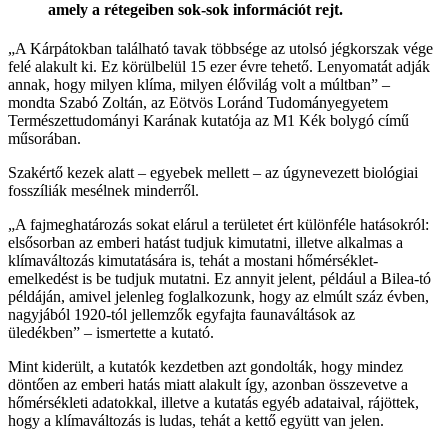
amely a rétegeiben sok-sok információt rejt.
„A Kárpátokban található tavak többsége az utolsó jégkorszak vége
felé alakult ki. Ez körülbelül 15 ezer évre tehető. Lenyomatát adják
annak, hogy milyen klíma, milyen élővilág volt a múltban” –
mondta Szabó Zoltán, az Eötvös Loránd Tudományegyetem
Természettudományi Karának kutatója az M1 Kék bolygó című
műsorában.
Szakértő kezek alatt – egyebek mellett – az úgynevezett biológiai
fosszíliák mesélnek minderről.
„A fajmeghatározás sokat elárul a területet ért különféle hatásokról:
elsősorban az emberi hatást tudjuk kimutatni, illetve alkalmas a
klímaváltozás kimutatására is, tehát a mostani hőmérséklet-
emelkedést is be tudjuk mutatni. Ez annyit jelent, például a Bilea-tó
példáján, amivel jelenleg foglalkozunk, hogy az elmúlt száz évben,
nagyjából 1920-tól jellemzők egyfajta faunaváltások az
üledékben” – ismertette a kutató.
Mint kiderült, a kutatók kezdetben azt gondolták, hogy mindez
döntően az emberi hatás miatt alakult így, azonban összevetve a
hőmérsékleti adatokkal, illetve a kutatás egyéb adataival, rájöttek,
hogy a klímaváltozás is ludas, tehát a kettő együtt van jelen.