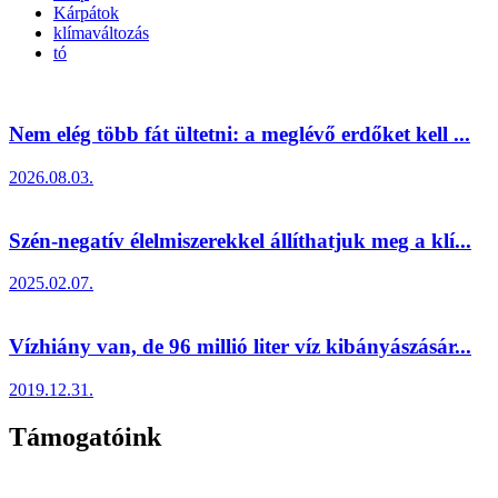
Kárpátok
klímaváltozás
tó
Nem elég több fát ültetni: a meglévő erdőket kell ...
2026.08.03.
Szén-negatív élelmiszerekkel állíthatjuk meg a klí...
2025.02.07.
Vízhiány van, de 96 millió liter víz kibányászásár...
2019.12.31.
Támogatóink